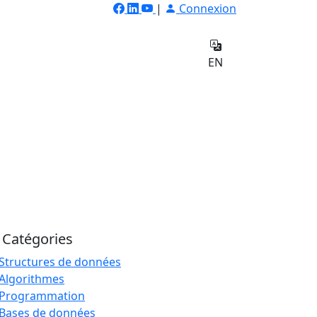
|
Connexion
ilateur
Qui
e
sommes-
Contact
EN
nous
Catégories
Structures de données
Algorithmes
Programmation
Bases de données