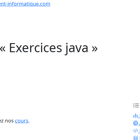
nt-informatique.com
urs & Exercices
Comp
Tutoriels
Formations
Quiz
en lign
« Exercices java »
rez nos
cours
.