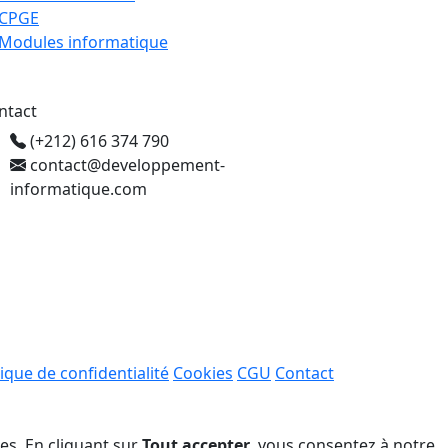
CPGE
Modules informatique
ntact
(+212) 616 374 790
contact@developpement-
informatique.com
tique de confidentialité
Cookies
CGU
Contact
ées. En cliquant sur
Tout accepter
, vous consentez à notre