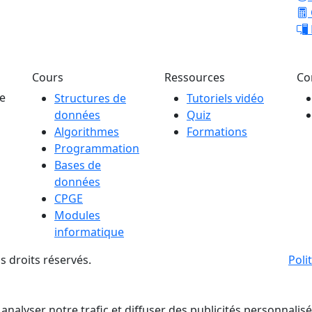
Cours
Ressources
Co
ue
Structures de
Tutoriels vidéo
données
Quiz
Algorithmes
Formations
Programmation
Bases de
données
CPGE
Modules
informatique
 droits réservés.
Poli
 analyser notre trafic et diffuser des publicités personnalis