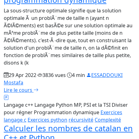
La sous-structure optimale signifie que la solution
optimale Ã un problÃ¨me de taille n (ayant n
Ã©lÃ©ments) est basÃ©e sur une solution optimale au
mÃªme problÃ¨me de plus petite taille (moins de n
Ã©lÃ©ments). c'est-Ã -dire que, tout en construisant la
solution d'un problÃ¨me de taille n, on la dÃ©finit en
fonction de problÃ¨mes similaires de taille plus petite,
disons k (k
29 Apr 2022
3836 vues
4 min
ESSADDOUKI
Mostafa
Lire le cours
Langage c++
Langage Python
MP, PSI et la TSI
Diviser
pour régner
Programmation dynamique
Exercices
langage c
Exercices python
récursivité
Complexité
Calculer les nombres de catalan en
C++ et Python