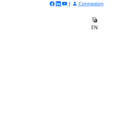
|
Connexion
ilateur
Qui
e
sommes-
Contact
EN
nous