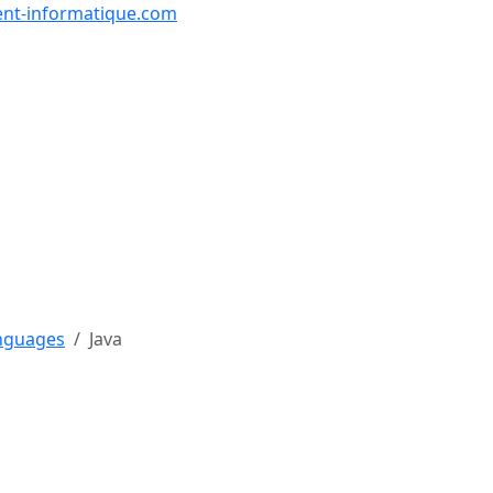
nt-informatique.com
urs & Exercices
Comp
Tutoriels
Formations
Quiz
en lign
nguages
Java