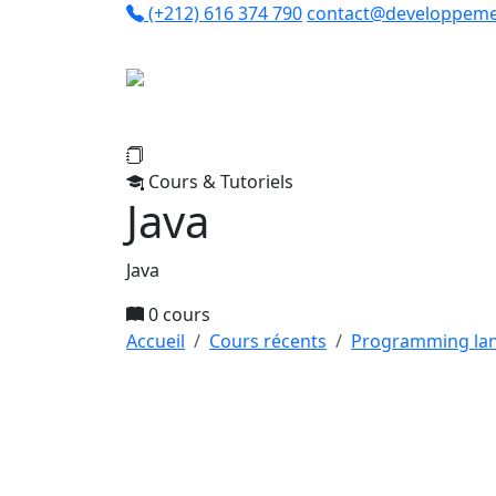
(+212) 616 374 790
contact@developpeme
Co
Cours & Tutoriels
Java
Java
0 cours
Accueil
Cours récents
Programming la