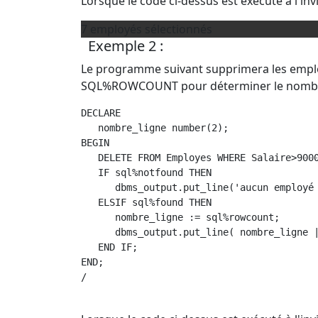
Lorsque le code ci-dessus est exécuté à l'invit
7 employés sélectionnés
Exemple 2 :
Le programme suivant supprimera les employés
SQL%ROWCOUNT pour déterminer le nombre
DECLARE  

   nombre_ligne number(2); 

BEGIN 

   DELETE FROM Employes WHERE Salaire>9000
   IF sql%notfound THEN 

      dbms_output.put_line('aucun employé 
   ELSIF sql%found THEN 

      nombre_ligne := sql%rowcount;

      dbms_output.put_line( nombre_ligne |
   END IF;  

END; 

/
