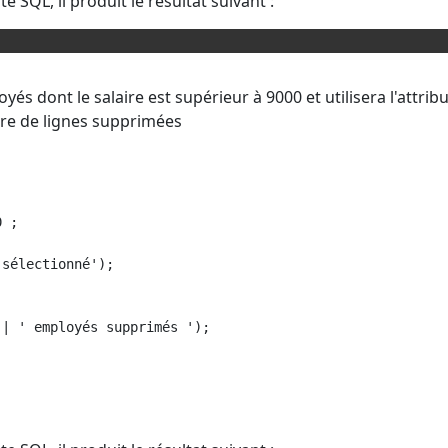
e SQL, il produit le résultat suivant :
 dont le salaire est supérieur à 9000 et utilisera l'attribu
 de lignes supprimées
 ;

sélectionné'); 

| ' employés supprimés '); 
