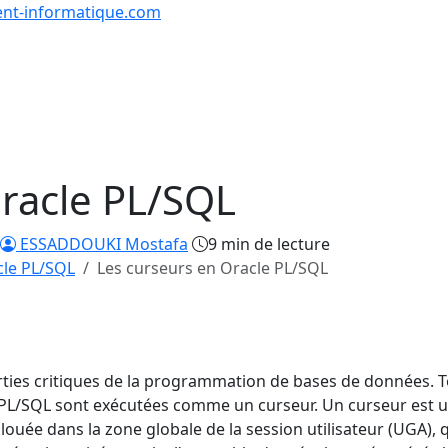
nt-informatique.com
urs & Exercices
Comp
Tutoriels
Formations
Quiz
en lign
Oracle PL/SQL
ESSADDOUKI Mostafa
9 min de lecture
cle PL/SQL
Les curseurs en Oracle PL/SQL
arties critiques de la programmation de bases de données. 
c PL/SQL sont exécutées comme un curseur. Un curseur est 
uée dans la zone globale de la session utilisateur (UGA), q