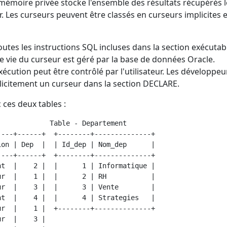
La mémoire privée stocke l'ensemble des résultats récupérés 
r. Les curseurs peuvent être classés en curseurs implicites e
outes les instructions SQL incluses dans la section exécutab
de vie du curseur est géré par la base de données Oracle.
exécution peut être contrôlé par l'utilisateur. Les développeu
icitement un curseur dans la section DECLARE.
 ces deux tables :
            Table - Departement    

---+------+  +--------+--------------+

on | Dep  |  | Id_dep | Nom_dep      |

---+------+  +--------+--------------+

t  |    2 |  |      1 | Informatique |

r  |    1 |  |      2 | RH           |

r  |    3 |  |      3 | Vente        |

t  |    4 |  |      4 | Strategies   |

r  |    1 |  +--------+--------------+

r  |    3 |
