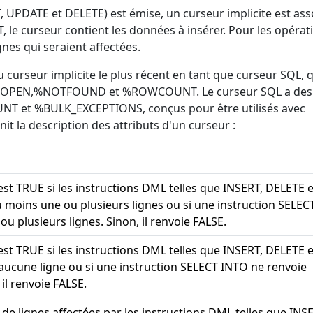
 UPDATE et DELETE) est émise, un curseur implicite est ass
T, le curseur contient les données à insérer. Pour les opérat
gnes qui seraient affectées.
curseur implicite le plus récent en tant que curseur SQL, q
,%ISOPEN,%NOTFOUND et %ROWCOUNT. Le curseur SQL a des
T et %BULK_EXCEPTIONS, conçus pour être utilisés avec
nit la description des attributs d'un curseur :
est TRUE si les instructions DML telles que INSERT, DELETE e
 moins une ou plusieurs lignes ou si une instruction SELEC
u plusieurs lignes. Sinon, il renvoie FALSE.
est TRUE si les instructions DML telles que INSERT, DELETE e
aucune ligne ou si une instruction SELECT INTO ne renvoie
 il renvoie FALSE.
 de lignes affectées par les instructions DML telles que INS