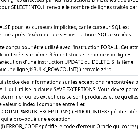
ur SELECT INTO, il renvoie le nombre de lignes traités par 
FALSE pour les curseurs implicites, car le curseur SQL est
mé après l'exécution de ses instructions SQL associées.
e conçu pour être utilisé avec l'instruction FORALL. Cet att
e indexée. Son ième élément stocke le nombre de lignes
 exécution d'une instruction UPDATE ou DELETE. Si la ième
e aucune ligne,%BULK_ROWCOUNT(i) renvoie zéro.
ui stocke des informations sur les exceptions rencontrées 
ALL qui utilise la clause SAVE EXCEPTIONS. Vous devez parc
terminer où les exceptions se sont produites et ce qu'elle
 valeur d'index i comprise entre 1 et
OUNT, %BULK_EXCEPTIONS(i).ERROR_INDEX spécifie l'itér
 qui a provoqué une exception.
).ERROR_CODE spécifie le code d'erreur Oracle qui corre