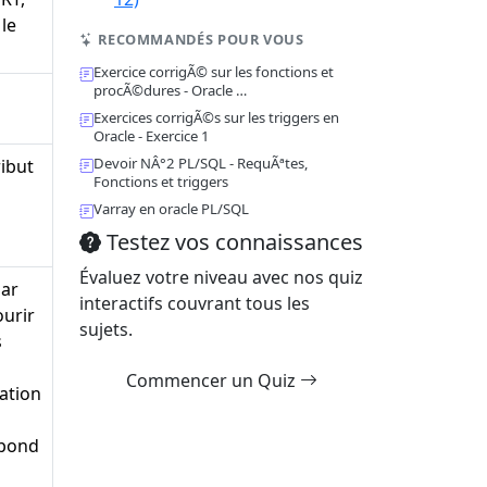
le
RECOMMANDÉS POUR VOUS
Exercice corrigÃ© sur les fonctions et
procÃ©dures - Oracle …
Exercices corrigÃ©s sur les triggers en
Oracle - Exercice 1
Devoir NÂ°2 PL/SQL - RequÃªtes,
ribut
Fonctions et triggers
Varray en oracle PL/SQL
Testez vos connaissances
Évaluez votre niveau avec nos quiz
par
interactifs couvrant tous les
ourir
sujets.
s
Commencer un Quiz
ation
spond