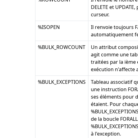
DELETE et UPDATE, po
curseur.
%ISOPEN
Il renvoie toujours 
automatiquement fer
%BULK_ROWCOUNT
Un attribut composit
agit comme une tabl
traitées par la ième
exécution n'affect
%BULK_EXCEPTIONS
Tableau associatif q
une instruction FOR
ses éléments pour dé
étaient. Pour chaque
%BULK_EXCEPTIONS.C
de la boucle FORALL
%BULK_EXCEPTIONS(i
à l'exception.