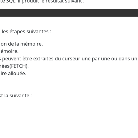
e SQL, il produit le résultat suivant :
 les étapes suivantes :
tion de la mémoire.
mémoire.
es peuvent être extraites du curseur une par une ou dans un
nées(FETCH).
ire allouée.
t la suivante :