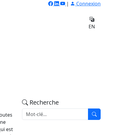
|
Connexion
ilateur
Qui
e
sommes-
Contact
EN
nous
Recherche
Toutes
une
ui est