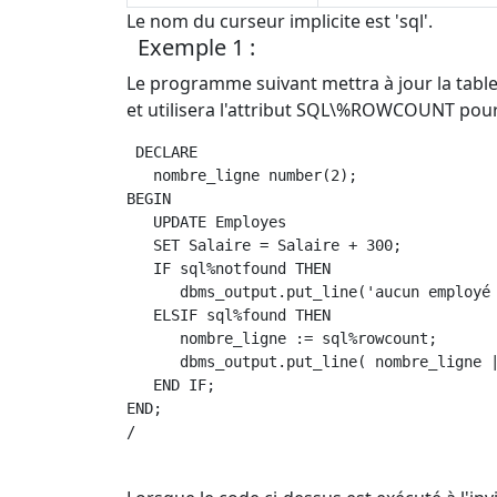
Le nom du curseur implicite est 'sql'.
Exemple 1 :
Le programme suivant mettra à jour la tabl
et utilisera l'attribut SQL\%ROWCOUNT pour
 DECLARE  

   nombre_ligne number(2); 

BEGIN 

   UPDATE Employes 

   SET Salaire = Salaire + 300; 

   IF sql%notfound THEN 

      dbms_output.put_line('aucun employé 
   ELSIF sql%found THEN 

      nombre_ligne := sql%rowcount;

      dbms_output.put_line( nombre_ligne |
   END IF;  

END; 

/ 
