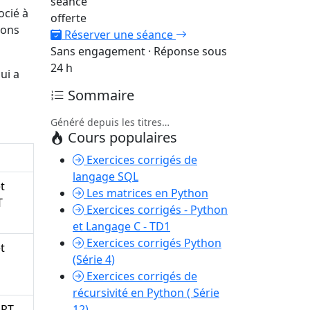
séance
ocié à
offerte
ions
Réserver une séance
Sans engagement · Réponse sous
24 h
ui a
Sommaire
Généré depuis les titres…
Cours populaires
Exercices corrigés de
langage SQL
t
Les matrices en Python
T
Exercices corrigés - Python
et Langage C - TD1
Exercices corrigés Python
t
(Série 4)
Exercices corrigés de
récursivité en Python ( Série
ERT,
12)