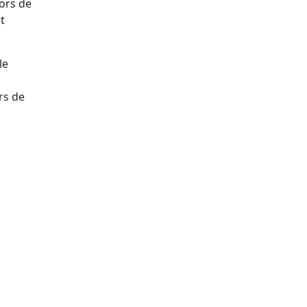
lors de
t
le
rs de