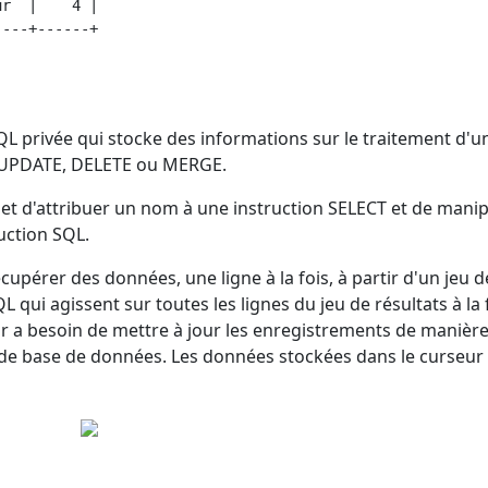
r  |    4 |

---+------+ 

L privée qui stocke des informations sur le traitement d'u
 UPDATE, DELETE ou MERGE.
t d'attribuer un nom à une instruction SELECT et de manip
uction SQL.
cupérer des données, une ligne à la fois, à partir d'un jeu d
ui agissent sur toutes les lignes du jeu de résultats à la f
teur a besoin de mettre à jour les enregistrements de manièr
e de base de données. Les données stockées dans le curseur