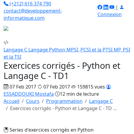
(+212) 616 374 790
|
contact@developpement-
Connexion
informatique.com
Langage C
Langage Python
MPSI, PCSI et la PTSI
MP, PSI
et la TSI
Exercices corrigés - Python et
Langage C - TD1
07 Feb 2017
07 Feb 2017
159815 vues
ESSADDOUKI Mostafa
12 min de lecture
Accueil
Cours
Programmation
Langage C
Exercices corrigés - Python et Langage C - TD …
Series d'exercices corrigés en Python