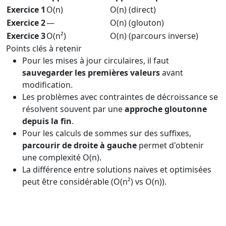
Exercice 1
O(n)
O(n) (direct)
Exercice 2
—
O(n) (glouton)
Exercice 3
O(n²)
O(n) (parcours inverse)
Points clés à retenir
Pour les mises à jour circulaires, il faut
sauvegarder les premières valeurs
avant
modification.
Les problèmes avec contraintes de décroissance se
résolvent souvent par une
approche gloutonne
depuis la fin
.
Pour les calculs de sommes sur des suffixes,
parcourir de droite à gauche
permet d'obtenir
une complexité O(n).
La différence entre solutions naïves et optimisées
peut être considérable (O(n²) vs O(n)).