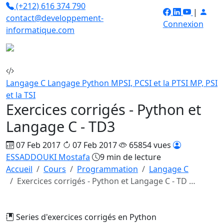
(+212) 616 374 790
|
contact@developpement-
Connexion
informatique.com
Langage C
Langage Python
MPSI, PCSI et la PTSI
MP, PSI
et la TSI
Exercices corrigés - Python et
Langage C - TD3
07 Feb 2017
07 Feb 2017
65854 vues
ESSADDOUKI Mostafa
9 min de lecture
Accueil
Cours
Programmation
Langage C
Exercices corrigés - Python et Langage C - TD …
Series d'exercices corrigés en Python