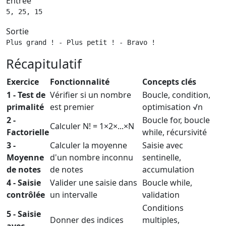
Entrée
5, 25, 15
Sortie
Plus grand ! - Plus petit ! - Bravo !
Récapitulatif
Exercice
Fonctionnalité
Concepts clés
1 - Test de
Vérifier si un nombre
Boucle, condition,
primalité
est premier
optimisation √n
2 -
Boucle for, boucle
Calculer N! = 1×2×...×N
Factorielle
while, récursivité
3 -
Calculer la moyenne
Saisie avec
Moyenne
d'un nombre inconnu
sentinelle,
de notes
de notes
accumulation
4 - Saisie
Valider une saisie dans
Boucle while,
contrôlée
un intervalle
validation
Conditions
5 - Saisie
Donner des indices
multiples,