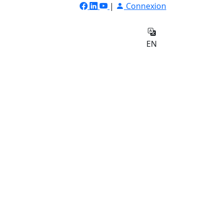
|
Connexion
ilateur
Qui
e
sommes-
Contact
EN
nous