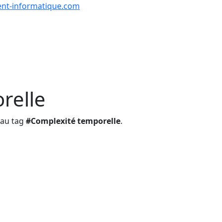
nt-informatique.com
urs & Exercices
Comp
Tutoriels
Formations
Quiz
en lign
relle
s au tag
#Complexité temporelle
.