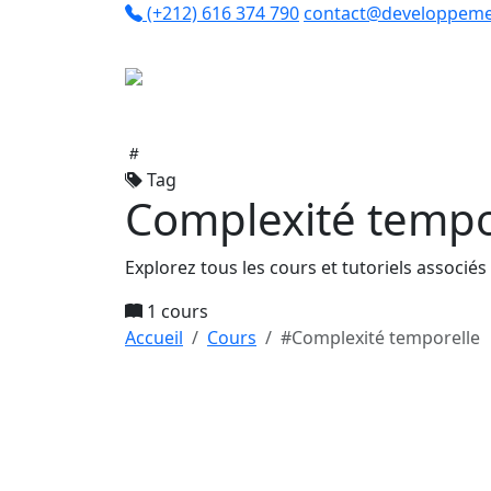
(+212) 616 374 790
contact@developpeme
Co
Tag
Complexité tempo
Explorez tous les cours et tutoriels associé
1 cours
Accueil
Cours
#Complexité temporelle