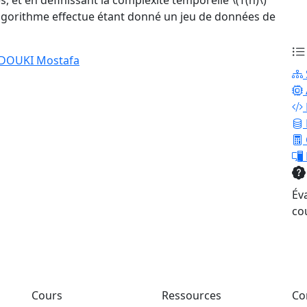
s, et en définissant la complexité temporelle \(T(n)\)
lgorithme effectue étant donné un jeu de données de
DOUKI Mostafa
Év
co
Cours
Ressources
Co