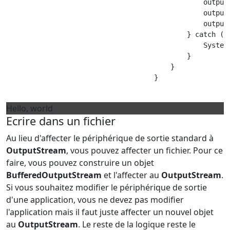
                                                output.
                                                output.
                                                output.
                                            } catch (Ex
                                                System.
                                            }

                                        }

                                    }

Hello, world
Ecrire dans un fichier
Au lieu d'affecter le périphérique de sortie standard à
OutputStream
, vous pouvez affecter un fichier. Pour ce
faire, vous pouvez construire un objet
BufferedOutputStream
et l'affecter au
OutputStream
.
Si vous souhaitez modifier le périphérique de sortie
d'une application, vous ne devez pas modifier
l'application mais il faut juste affecter un nouvel objet
au
OutputStream
. Le reste de la logique reste le