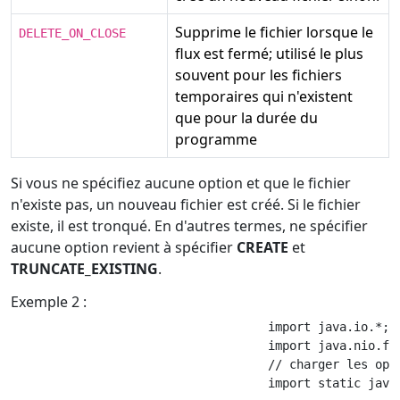
Supprime le fichier lorsque le
DELETE_ON_CLOSE
flux est fermé; utilisé le plus
souvent pour les fichiers
temporaires qui n'existent
que pour la durée du
programme
Si vous ne spécifiez aucune option et que le fichier
n'existe pas, un nouveau fichier est créé. Si le fichier
existe, il est tronqué. En d'autres termes, ne spécifier
aucune option revient à spécifier
CREATE
et
TRUNCATE_EXISTING
.
Exemple 2 :
                                    import java.io.*;

                                    import java.nio.fil
                                    // charger les opti
                                    import static java.