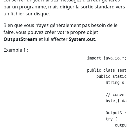
par un programme, mais diriger la sortie standard vers
un fichier sur disque.
Bien que vous n’ayez généralement pas besoin de le
faire, vous pouvez créer votre propre objet
OutputStream
et lui affecter
System.out.
Exemple 1 :
                                    import java.io.*;

                                    public class Test {
                                        public static v
                                            String s = 
                                            // converti
                                            byte[] data
                                            OutputStrea
                                            try {

                                                output 