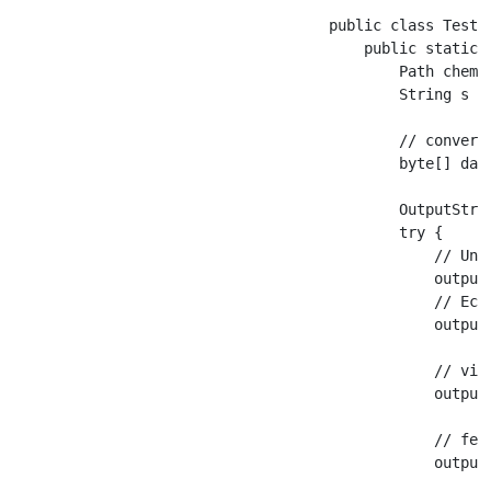
                                    public class Test {
                                        public static v
                                            Path chemin
                                            String s = 
                                            // converti
                                            byte[] data
                                            OutputStrea
                                            try {

                                                // Un 
                                                output
                                                // Ecri
                                                output.
                                                // vide
                                                output.
                                                // ferm
                                                output.