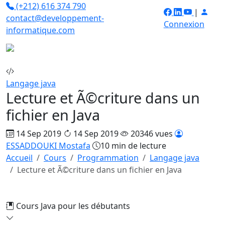
(+212) 616 374 790
|
contact@developpement-
Connexion
informatique.com
Langage java
Lecture et Ã©criture dans un
fichier en Java
14 Sep 2019
14 Sep 2019
20346 vues
ESSADDOUKI Mostafa
10 min de lecture
Accueil
Cours
Programmation
Langage java
Lecture et Ã©criture dans un fichier en Java
Cours Java pour les débutants