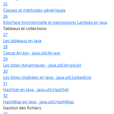
25
Classes et méthodes génériques
26
Interface fonctionnelle et expressions Lambda en Java
Tableaux et collections
27
Les tableaux en Java
28
Classe Arrays - java.util.Arrays
29
Les listes dynamiques - java.util.ArrayList
30
Les listes chaînées en Java - java.util.LinkedList
31
HashSet en Java - java.util.HashSet
32
HashMap en Java - java.util.HashMap
Gestion des fichiers
33