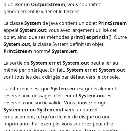
d'utiliser un
OutputStream
, vous souhaitez
généralement le vider et le fermer.
La classe
System
de Java contient un objet
PrintStream
appelé
System.out
; vous avez largement utilisé cet
objet, ainsi que ses méthodes
print() et println()
. Outre
System.out,
la classe System définit un objet
PrintStream
nommé
System.err.
La sortie de
System.err et System.out
peut aller au
même périphérique. En fait,
System.err et System.out
sont tous les deux dirigés par défaut vers le console.
La différence est que
System.err
est généralement
réservé aux messages d'erreur et
System.out
est
réservé à une sortie valide. Vous pouvez diriger
System.err ou System.out
vers un nouvel
emplacement, tel qu'un fichier de disque ou une
imprimante. Par exemple, vous voudrez peut être
conserver un journal des messages d'erreur générés