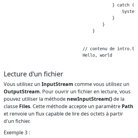
                                            } catch (Ex
                                                System.
                                            }

                                        }

                                    }

                                // contenu de intro.txt
                                Hello, world

Lecture d'un fichier
Vous utilisez un
InputStream
comme vous utilisez un
OutputStream
. Pour ouvrir un fichier en lecture, vous
pouvez utiliser la méthode
newInputStream()
de la
classe
Files
. Cette méthode accepte un paramètre
Path
et renvoie un flux capable de lire des octets à partir
d'un fichier.
Exemple 3 :