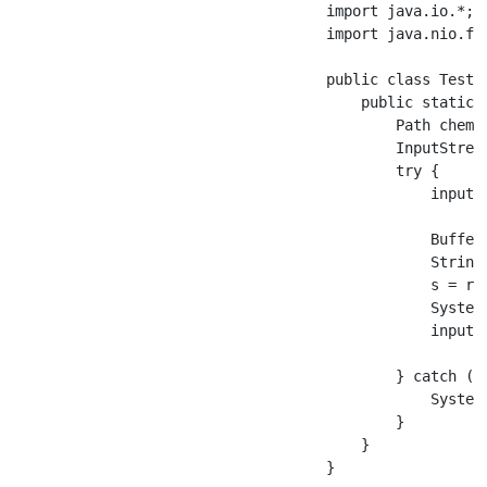
                                    import java.io.*;

                                    import java.nio.fil
                                    public class Test {
                                        public static v
                                            Path chemin
                                            InputStream
                                            try {

                                                input =
                                                Buffer
                                                String 
                                                s = rea
                                                System.
                                                input.c
                                            } catch (IO
                                                System.
                                            }

                                        }

                                    }
