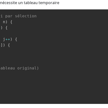
 nécessite un tableau temporaire
ri par sélection
t
 n
)
{
+
)
{
;
 j
++
)
{
n
]
)
{
tableau original)