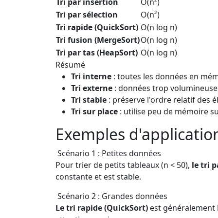
Tri par insertion
O(n²)
Tri par sélection
O(n²)
Tri rapide (QuickSort)
O(n log n)
Tri fusion (MergeSort)
O(n log n)
Tri par tas (HeapSort)
O(n log n)
Résumé
Tri interne
: toutes les données en mémo
Tri externe
: données trop volumineuses 
Tri stable
: préserve l'ordre relatif des
Tri sur place
: utilise peu de mémoire s
Exemples d'application
Scénario 1 : Petites données
Pour trier de petits tableaux (n < 50),
le tri 
constante et est stable.
Scénario 2 : Grandes données
Le tri rapide (QuickSort)
est généralement l