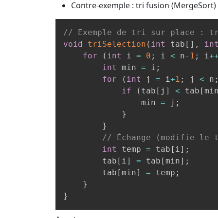
Contre-exemple : tri fusion (MergeSort)
// Exemple de tri sur place : t
void
triSelection
(
int
 tab
[
]
,
in
for
(
int
 i 
=
0
;
 i 
<
 n
-
1
;
 i
+
int
 min 
=
 i
;
for
(
int
 j 
=
 i
+
1
;
 j 
<
 n
if
(
tab
[
j
]
<
 tab
[
mi
                min 
=
 j
;
}
}
// Échange (modifie le 
int
 temp 
=
 tab
[
i
]
;
        tab
[
i
]
=
 tab
[
min
]
;
        tab
[
min
]
=
 temp
;
}
}