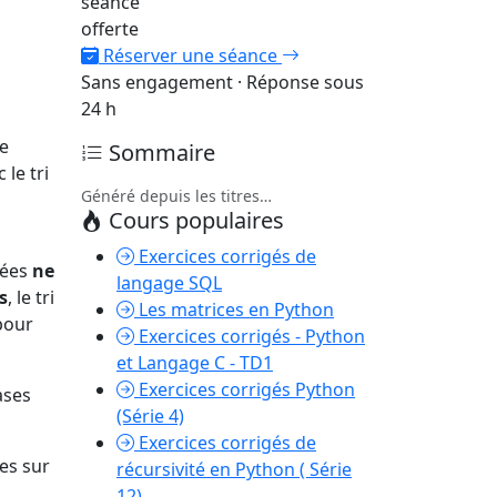
séance
offerte
Réserver une séance
Sans engagement · Réponse sous
24 h
e
Sommaire
le tri
Généré depuis les titres…
Cours populaires
Exercices corrigés de
iées
ne
langage SQL
s
, le tri
Les matrices en Python
 pour
Exercices corrigés - Python
et Langage C - TD1
Exercices corrigés Python
ases
(Série 4)
Exercices corrigés de
es sur
récursivité en Python ( Série
12)