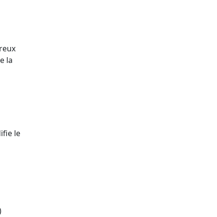
breux
e la
fie le
)