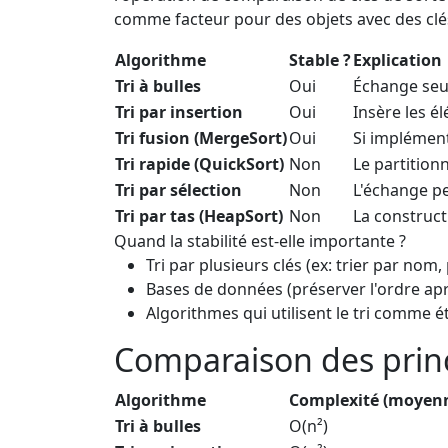
comme facteur pour des objets avec des clé
Algorithme
Stable ?
Explication
Tri à bulles
Oui
Échange seu
Tri par insertion
Oui
Insère les é
Tri fusion (MergeSort)
Oui
Si implément
Tri rapide (QuickSort)
Non
Le partitio
Tri par sélection
Non
L'échange pe
Tri par tas (HeapSort)
Non
La construct
Quand la stabilité est-elle importante ?
Tri par plusieurs clés (ex: trier par nom,
Bases de données (préserver l'ordre aprè
Algorithmes qui utilisent le tri comme 
Comparaison des princ
Algorithme
Complexité (moyen
Tri à bulles
O(n²)