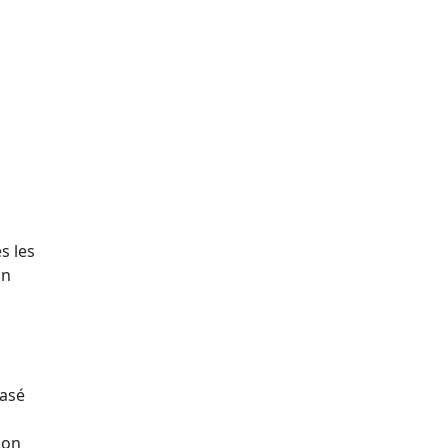
s les
un
basé
ion