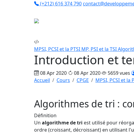
(+212) 616 374 790
contact@developpeme
Co
MPSI, PCSI et la PTSI
MP, PSI et la TSI
Algorit
Introduction et t
08 Apr 2020
08 Apr 2020
5659 vues
Accueil
Cours
CPGE
MPSI, PCSI et la 
Algorithmes de tri : 
Définition
Un
algorithme de tri
est utilisé pour réorg
ordre (croissant, décroissant) en utilisant l