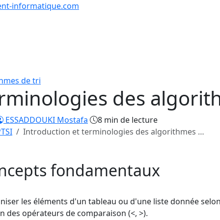
nt-informatique.com
urs & Exercices
Comp
Tutoriels
Formations
Quiz
en lign
hmes de tri
erminologies des algorit
ESSADDOUKI Mostafa
8 min de lecture
PTSI
Introduction et terminologies des algorithmes …
concepts fondamentaux
aniser les éléments d'un tableau ou d'une liste donnée selo
'un des opérateurs de comparaison (<, >).