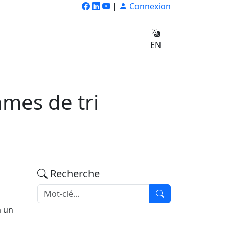
|
Connexion
ilateur
Qui
e
sommes-
Contact
EN
nous
hmes de tri
Recherche
n un