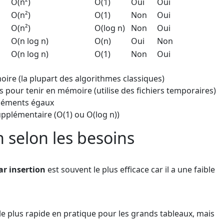
O(n²)
O(1)
Oui
Oui
O(n²)
O(1)
Non
Oui
O(n²)
O(log n)
Non
Oui
O(n log n)
O(n)
Oui
Non
O(n log n)
O(1)
Non
Oui
ire (la plupart des algorithmes classiques)
pour tenir en mémoire (utilise des fichiers temporaires)
 éléments égaux
upplémentaire (O(1) ou O(log n))
 selon les besoins
par insertion
est souvent le plus efficace car il a une faible
e plus rapide en pratique pour les grands tableaux, mais