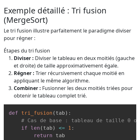
Exemple détaillé : Tri fusion
(MergeSort)
Le tri fusion illustre parfaitement le paradigme diviser
pour régner :
Étapes du tri fusion
Diviser :
Diviser le tableau en deux moitiés (gauche
et droite) de taille approximativement égale.
Régner :
Trier récursivement chaque moitié en
appliquant le même algorithme.
Combiner :
Fusionner les deux moitiés triées pour
obtenir le tableau complet trié.
def
tri_fusion
(
tab
)
:
# Cas de base : tableau de taille 0 ou
if
len
(
tab
)
<=
1
:
return
 tab
