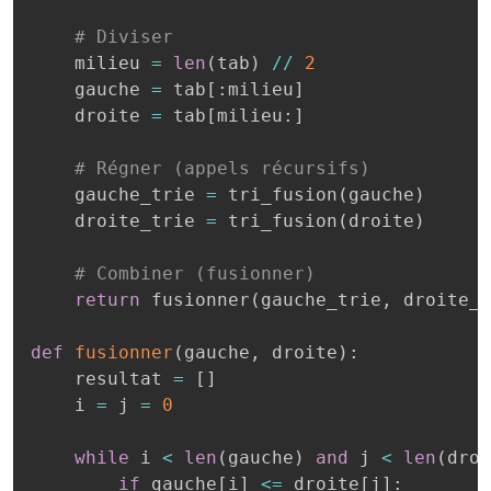
# Diviser
    milieu 
=
len
(
tab
)
//
2
    gauche 
=
 tab
[
:
milieu
]
    droite 
=
 tab
[
milieu
:
]
# Régner (appels récursifs)
    gauche_trie 
=
 tri_fusion
(
gauche
)
    droite_trie 
=
 tri_fusion
(
droite
)
# Combiner (fusionner)
return
 fusionner
(
gauche_trie
,
 droite_t
def
fusionner
(
gauche
,
 droite
)
:
    resultat 
=
[
]
    i 
=
 j 
=
0
while
 i 
<
len
(
gauche
)
and
 j 
<
len
(
droi
if
 gauche
[
i
]
<=
 droite
[
j
]
: