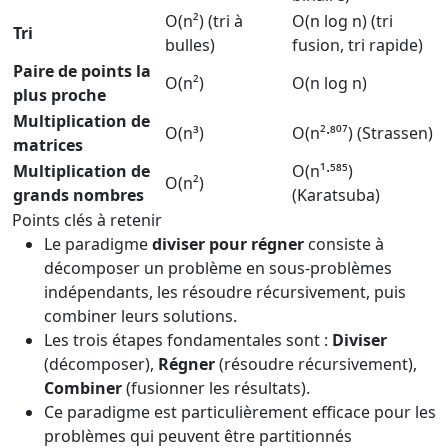
O(n²) (tri à
O(n log n) (tri
Tri
bulles)
fusion, tri rapide)
Paire de points la
O(n²)
O(n log n)
plus proche
Multiplication de
O(n³)
O(n²·⁸⁰⁷) (Strassen)
matrices
Multiplication de
O(n¹·⁵⁸⁵)
O(n²)
grands nombres
(Karatsuba)
Points clés à retenir
Le paradigme
diviser pour régner
consiste à
décomposer un problème en sous-problèmes
indépendants, les résoudre récursivement, puis
combiner leurs solutions.
Les trois étapes fondamentales sont :
Diviser
(décomposer),
Régner
(résoudre récursivement),
Combiner
(fusionner les résultats).
Ce paradigme est particulièrement efficace pour les
problèmes qui peuvent être partitionnés