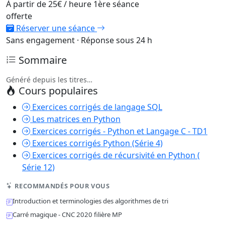
À partir de
25€
/ heure
1ère séance
offerte
Réserver une séance
Sans engagement · Réponse sous 24 h
Sommaire
Généré depuis les titres…
Cours populaires
Exercices corrigés de langage SQL
Les matrices en Python
Exercices corrigés - Python et Langage C - TD1
Exercices corrigés Python (Série 4)
Exercices corrigés de récursivité en Python (
Série 12)
RECOMMANDÉS POUR VOUS
Introduction et terminologies des algorithmes de tri
Carré magique - CNC 2020 filière MP