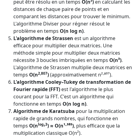
peut être résolu en un temps
O(n²)
en calculant les
distances de chaque paire de points et en
comparant les distances pour trouver le minimum.
L'algorithme Diviser pour régner résout le
problème en temps
O(n log n)
.
L'algorithme de Strassen
est un algorithme
efficace pour multiplier deux matrices. Une
méthode simple pour multiplier deux matrices
nécessite 3 boucles imbriquées en temps
O(n³)
.
L'algorithme de Strassen multiplie deux matrices en
2,807
temps
O(n
)
(approximativement n²·⁸⁰⁷).
L'algorithme Cooley–Tukey de transformation de
Fourier rapide (FFT)
est l'algorithme le plus
courant pour la FFT. C'est un algorithme qui
fonctionne en temps
O(n log n)
.
Algorithme de Karatsuba
pour la multiplication
rapide de grands nombres, qui fonctionne en
log₂3
temps
O(n
) ≈ O(n¹·⁵⁸⁵)
, plus efficace que la
multiplication classique O(n²).