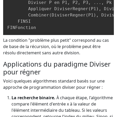
        Diviser P en P1, P2, P3, 
..
., Pk

        Appliquer DiviserRegner
(
P1
)
, Divis
        Combiner
(
DiviserRegner
(
P1
)
, Divise
    FINSI

FINFonction
La condition "problème plus petit" correspond au cas
de base de la récursion, où le problème peut être
résolu directement sans autre division.
Applications du paradigme Diviser
pour régner
Voici quelques algorithmes standard basés sur une
approche de programmation diviser pour régner :
La recherche binaire.
À chaque étape, l'algorithme
compare l'élément d'entrée x à la valeur de
l'élément intermédiaire du tableau. Si les valeurs
correspondent, retourne l'index du milieu. Sinon, si