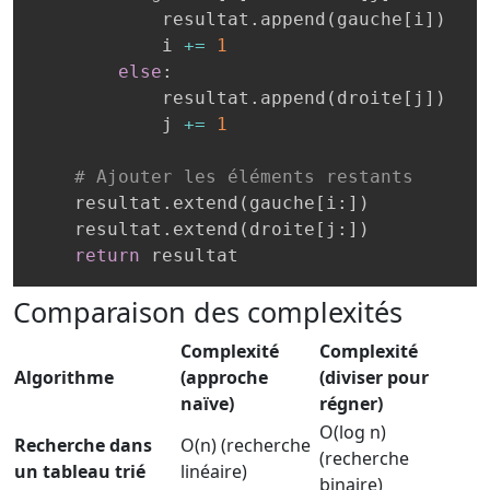
            resultat
.
append
(
gauche
[
i
]
)
            i 
+=
1
else
:
            resultat
.
append
(
droite
[
j
]
)
            j 
+=
1
# Ajouter les éléments restants
    resultat
.
extend
(
gauche
[
i
:
]
)
    resultat
.
extend
(
droite
[
j
:
]
)
return
 resultat
Comparaison des complexités
Complexité
Complexité
Algorithme
(approche
(diviser pour
naïve)
régner)
O(log n)
Recherche dans
O(n) (recherche
(recherche
un tableau trié
linéaire)
binaire)