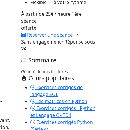
Flexible — à votre rythme
À partir de
25€
/ heure
1ère
séance
offerte
Réserver une séance
Sans engagement · Réponse sous
24 h
Sommaire
Généré depuis les titres…
Cours populaires
Exercices corrigés de
langage SQL
Les matrices en Python
est
Exercices corrigés - Python
et Langage C - TD1
vant.
Exercices corrigés Python
 Non.
(Série 4)