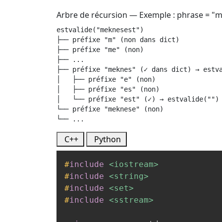
Arbre de récursion — Exemple : phrase = "me
estvalide("meknesest")

├── préfixe "m" (non dans dict)

├── préfixe "me" (non)

├── ...

├── préfixe "meknes" (✓ dans dict) → estva
│   ├── préfixe "e" (non)

│   ├── préfixe "es" (non)

│   └── préfixe "est" (✓) → estvalide("") 
└── préfixe "meknese" (non)

└── ...
C++
Python
#
include
<iostream>
#
include
<string>
#
include
<set>
#
include
<sstream>