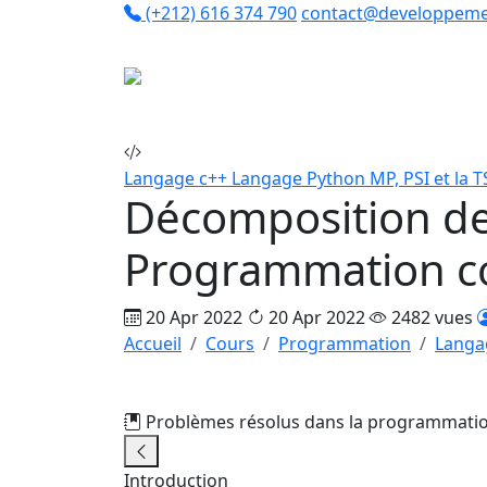
(+212) 616 374 790
contact@developpeme
Co
Langage c++
Langage Python
MP, PSI et la T
Décomposition de 
Programmation c
20 Apr 2022
20 Apr 2022
2482 vues
Accueil
Cours
Programmation
Langa
Problèmes résolus dans la programmatio
Introduction