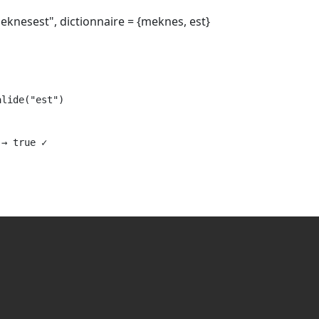
knesest", dictionnaire = {meknes, est}
lide("est")

→ true ✓
