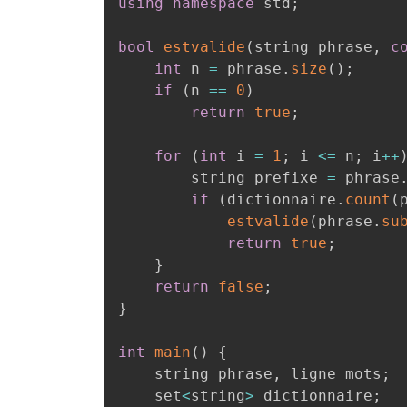
using
namespace
 std
;
bool
estvalide
(
string phrase
,
c
int
 n 
=
 phrase
.
size
(
)
;
if
(
n 
==
0
)
return
true
;
for
(
int
 i 
=
1
;
 i 
<=
 n
;
 i
++
        string prefixe 
=
 phrase
if
(
dictionnaire
.
count
(
estvalide
(
phrase
.
su
return
true
;
}
return
false
;
}
int
main
(
)
{
    string phrase
,
 ligne_mots
;
    set
<
string
>
 dictionnaire
;