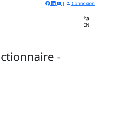
|
Connexion
ilateur
Qui
e
sommes-
Contact
EN
nous
ctionnaire -