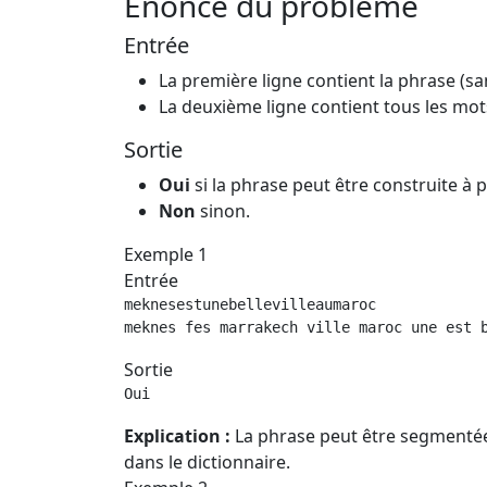
Énoncé du problème
Entrée
La première ligne contient la phrase (sa
La deuxième ligne contient tous les mot
Sortie
Oui
si la phrase peut être construite à 
Non
sinon.
Exemple 1
Entrée
meknesestunebellevilleaumaroc

meknes fes marrakech ville maroc une est 
Sortie
Oui
Explication :
La phrase peut être segmentée 
dans le dictionnaire.