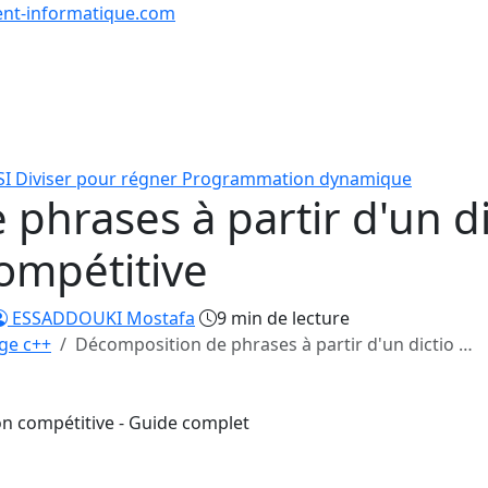
nt-informatique.com
urs & Exercices
Comp
Tutoriels
Formations
Quiz
en lign
SI
Diviser pour régner
Programmation dynamique
phrases à partir d'un di
ompétitive
ESSADDOUKI Mostafa
9 min de lecture
ge c++
Décomposition de phrases à partir d'un dictio …
n compétitive - Guide complet
11/16