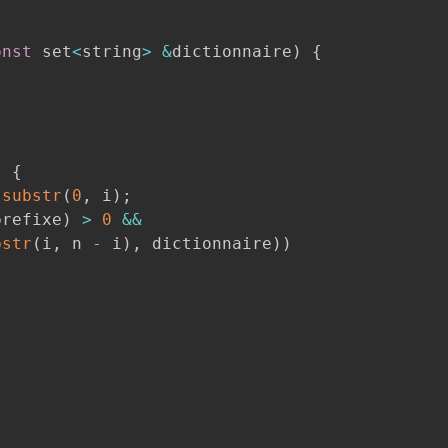
onst
 set
<
string
>
&
dictionnaire
)
{
)
{
.
substr
(
0
,
 i
)
;
prefixe
)
>
0
&&
bstr
(
i
,
 n 
-
 i
)
,
 dictionnaire
)
)