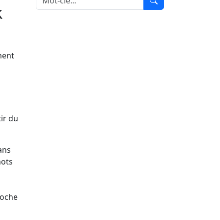
k
ment
ir du
ans
mots
roche