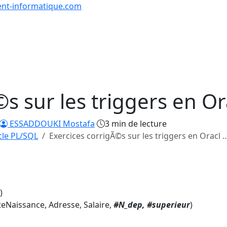
nt-informatique.com
urs & Exercices
Comp
Tutoriels
Formations
Quiz
en lign
s sur les triggers en Ora
ESSADDOUKI Mostafa
3 min de lecture
cle PL/SQL
Exercices corrigÃ©s sur les triggers en Oracl 
)
eNaissance, Adresse, Salaire,
#N_dep, #superieur
)