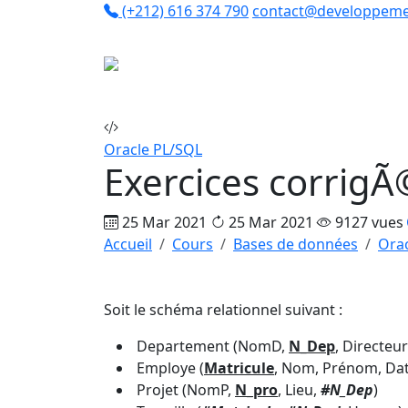
(+212) 616 374 790
contact@developpeme
Co
Oracle PL/SQL
Exercices corrigÃ©
25 Mar 2021
25 Mar 2021
9127 vues
Accueil
Cours
Bases de données
Ora
Soit le schéma relationnel suivant :
Departement (NomD,
N_Dep
, Directeur
Employe (
Matricule
, Nom, Prénom, Dat
Projet (NomP,
N_pro
, Lieu,
#N_Dep
)