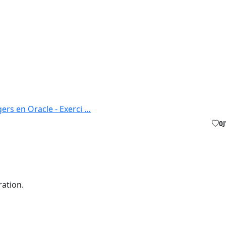
gers en Oracle - Exerci …
0
ation.