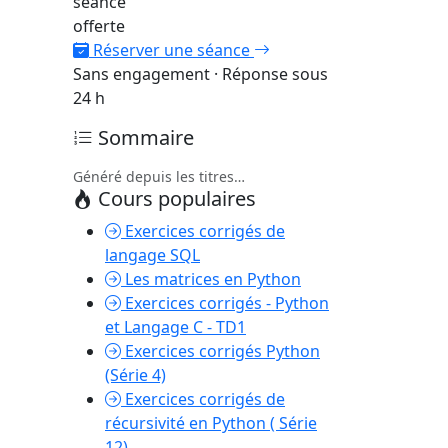
séance
offerte
Réserver une séance
Sans engagement · Réponse sous
24 h
Sommaire
Généré depuis les titres…
Cours populaires
Exercices corrigés de
langage SQL
Les matrices en Python
Exercices corrigés - Python
et Langage C - TD1
Exercices corrigés Python
(Série 4)
Exercices corrigés de
récursivité en Python ( Série
12)