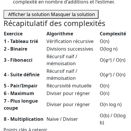
complexité en nombre d'additions et l'estimer.
Afficher la solution
Masquer la solution
Récapitulatif des complexités
Exercice
Algorithme
Complexité
1 - Tableau trié
Vérification récursive
O(n)
2 - Binaire
Divisions successives
O(log n)
Récursif naïf /
3 - Fibonacci
O(φⁿ) / O(n)
mémoïsation
Récursif naïf /
4 - Suite définie
O(φⁿ) / O(n)
mémoïsation
5 - Pair/Impair
Récursivité mutuelle
O(n)
6 - Maximum
Diviser pour régner
O(n)
7 - Plus longue
Diviser pour régner
O(n log n)
coupe
O(b) / O(log
8 - Multiplication
Naïve / Diviser
b)
Points clés à retenir