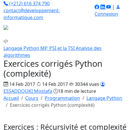
(+212) 616 374 790
|
contact@developpement-
Connexion
informatique.com
Langage Python
MP, PSI et la TSI
Analyse des
algorithmes
Exercices corrigés Python
(complexité)
14 Feb 2017
14 Feb 2017
30344 vues
ESSADDOUKI Mostafa
18 min de lecture
Accueil
Cours
Programmation
Langage Python
Exercices corrigés Python (complexité)
Exercices : Récursivité et complexité