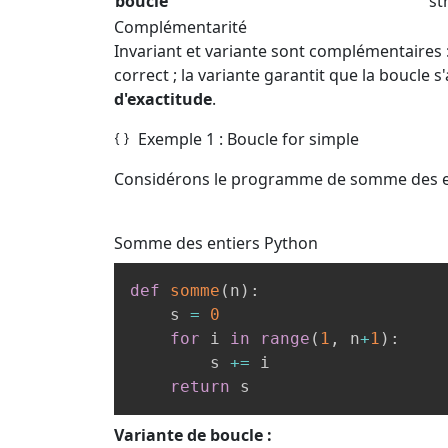
boucle
st
Complémentarité
Invariant et variante sont complémentaires : l
correct ; la variante garantit que la boucle 
d'exactitude
.
Exemple 1 : Boucle for simple
Considérons le programme de somme des ent
Somme des entiers
Python
def
somme
(
n
)
:
    s 
=
0
for
 i 
in
range
(
1
,
 n
+
1
)
:
        s 
+=
 i

return
 s
Variante de boucle :