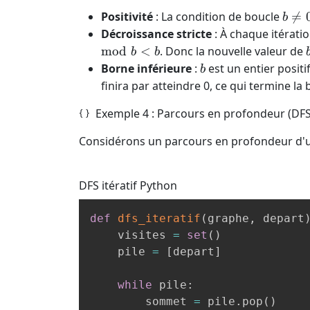
b
Positivité
: La condition de boucle

=
b
\neq
Décroissance stricte
: À chaque itérati
0
mod
<
. Donc la nouvelle valeur de
b
b
b
Borne inférieure
:
est un entier positif
b
finira par atteindre 0, ce qui termine la 
Exemple 4 : Parcours en profondeur (DFS) 
Considérons un parcours en profondeur d'un 
DFS itératif
Python
def
dfs_iteratif
(
graphe
,
 depart
    visites 
=
set
(
)
    pile 
=
[
depart
]
while
 pile
:
        sommet 
=
 pile
.
pop
(
)