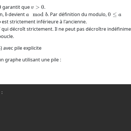
v
0
garantit que
>
0
.
v
>
b
a
0 \le
on,
devient
mod
. Par définition du modulo,
0
≤
b
a
b
a
0
\mod
a
b
est strictement inférieure à l'ancienne.
b
b
\mod
 qui décroît strictement. Il ne peut pas décroître indéfinimen
b < b
boucle.
avec pile explicite
graphe utilisant une pile :
)
: