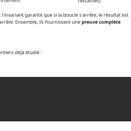
rictement
restantes)
\dots
i
+ (i-
'invariant garantit que si la boucle s'arrête, le résultat est
1)
s'arrête. Ensemble, ils fournissent une
preuve complète
iers déjà étudié :