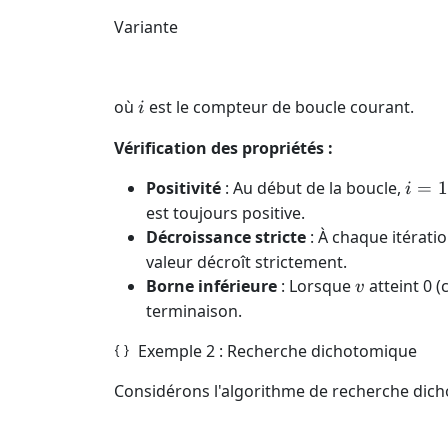
Variante
i
où
est le compteur de boucle courant.
i
Vérification des propriétés :
i
Positivité
: Au début de la boucle,
=
1
i
=
est toujours positive.
1
Décroissance stricte
: À chaque itérati
valeur décroît strictement.
v
Borne inférieure
: Lorsque
atteint 0 (
v
terminaison.
Exemple 2 : Recherche dichotomique
Considérons l'algorithme de recherche dich