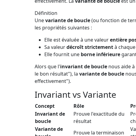
effectivement. La
variante de boucle
est un
Définition
Une
variante de boucle
(ou fonction de ter
les propriétés suivantes :
Elle est évaluée à une valeur
entière pos
Sa valeur
décroît strictement
à chaque 
Elle fournit une
borne inférieure
garant
Alors que l'
invariant de boucle
nous aide à p
le bon résultat"), la
variante de boucle
nous 
effectivement").
Invariant vs Variante
Concept
Rôle
Pr
Invariant de
Prouve l'exactitude du
Pr
boucle
résultat
ch
Variante de
Va
Prouve la terminaison