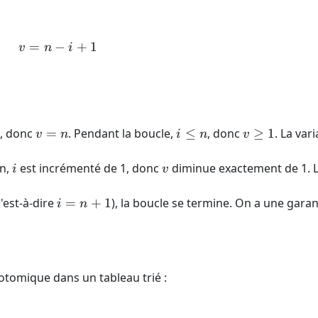
=
−
v = n - i + 1
+
1
v
n
i
v
i
v
, donc
=
. Pendant la boucle,
≤
, donc
≥
1
. La var
v
n
i
n
v
=
\le
\ge
n
n
1
i
v
on,
est incrémenté de 1, donc
diminue exactement de 1. 
i
v
i =
c'est-à-dire
=
+
1
), la boucle se termine. On a une garan
i
n
n+1
otomique dans un tableau trié :