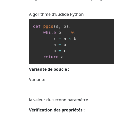
Algorithme d'Euclide
Python
def
pgcd
(
a
,
 b
)
:
while
 b 
!=
0
:
        r 
=
 a 
%
 b

        a 
=
 b

        b 
=
 r

return
 a
Variante de boucle :
Variante
la valeur du second paramètre.
Vérification des propriétés :