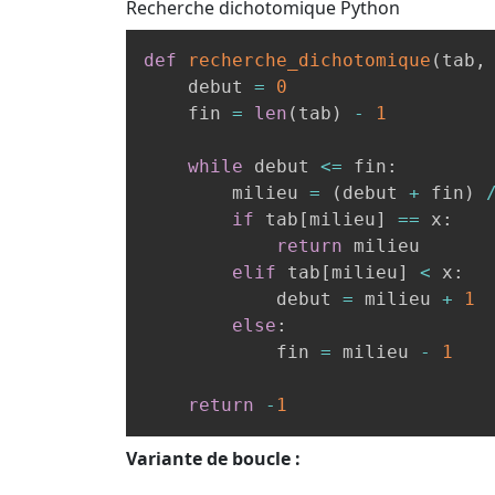
Recherche dichotomique
Python
def
recherche_dichotomique
(
tab
,
    debut 
=
0
    fin 
=
len
(
tab
)
-
1
while
 debut 
<=
 fin
:
        milieu 
=
(
debut 
+
 fin
)
if
 tab
[
milieu
]
==
 x
:
return
 milieu

elif
 tab
[
milieu
]
<
 x
:
            debut 
=
 milieu 
+
1
else
:
            fin 
=
 milieu 
-
1
return
-
1
Variante de boucle :