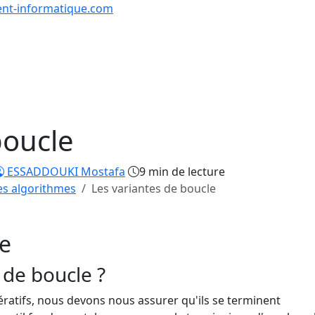
nt-informatique.com
urs & Exercices
Comp
Tutoriels
Formations
Quiz
en lign
boucle
ESSADDOUKI Mostafa
9 min de lecture
es algorithmes
Les variantes de boucle
le
 de boucle ?
ratifs, nous devons nous assurer qu'ils se terminent