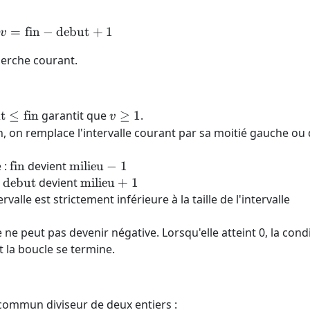
=
fin
−
debut
v = \text{fin} - \text{debut} + 1
+
1
v
cherche courant.
t{debut}
v
t
≤
fin
garantit que
≥
1
.
v
\ge
n, on remplace l'intervalle courant par sa moitié gauche ou 
t{fin}
1
\text{fin}
\text{milieu}
 :
fin
devient
milieu
−
1
- 1
\text{debut}
\text{milieu}
:
debut
devient
milieu
+
1
+ 1
rvalle est strictement inférieure à la taille de l'intervalle
lle ne peut pas devenir négative. Lorsqu'elle atteint 0, la cond
 la boucle se termine.
 commun diviseur de deux entiers :