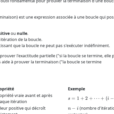
 outil fondamental pour prouver la terminaison d'une boucl
minaison) est une expression associée à une boucle qui po
itive
ou
nulle
.
itération de la boucle.
issant que la boucle ne peut pas s'exécuter indéfiniment.
rouver l'exactitude partielle ("si la boucle se termine, elle 
aide à prouver la terminaison ("la boucle se termine
opriété
Exemple
opriété vraie avant et après
s = 1
=
1
+
2
+
⋯
+
(
−
s
i
aque itération
+ 2
n
leur positive qui décroît
−
(nombre d'itérati
n
i
+
-