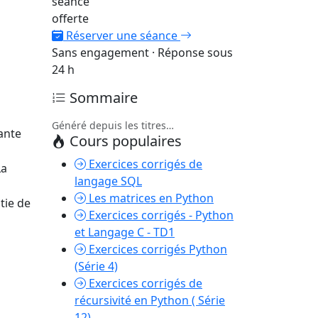
séance
offerte
Réserver une séance
Sans engagement · Réponse sous
24 h
Sommaire
Généré depuis les titres…
iante
Cours populaires
Exercices corrigés de
La
langage SQL
Les matrices en Python
tie de
Exercices corrigés - Python
et Langage C - TD1
Exercices corrigés Python
(Série 4)
Exercices corrigés de
récursivité en Python ( Série
12)