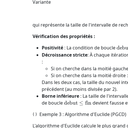
Variante
qui représente la taille de l'intervalle de re
Vérification des propriétés :
\tex
Positivité
: La condition de boucle
debu
\le
Décroissance stricte
: À chaque itératio
\tex
:
Si on cherche dans la moitié gauche
Si on cherche dans la moitié droite 
Dans les deux cas, la taille du nouvel inte
précédent (au moins divisée par 2).
Borne inférieure
: La taille de l'interva
\text{debut}
de boucle
debut
≤
fin
devient fausse et
\le
Exemple 3 : Algorithme d'Euclide (PGCD)
\text{fin}
L'algorithme d'Euclide calcule le plus grand