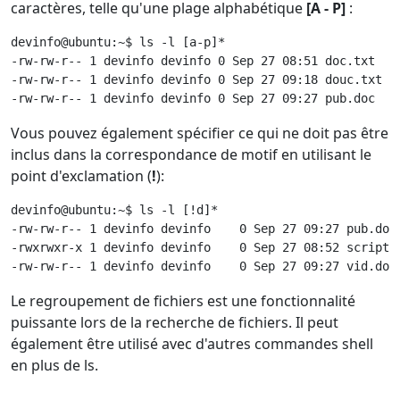
caractères, telle qu'une plage alphabétique
[A - P]
:
devinfo@ubuntu:~$ ls -l [a-p]*

-rw-rw-r-- 1 devinfo devinfo 0 Sep 27 08:51 doc.txt

-rw-rw-r-- 1 devinfo devinfo 0 Sep 27 09:18 douc.txt

-rw-rw-r-- 1 devinfo devinfo 0 Sep 27 09:27 pub.doc 
Vous pouvez également spécifier ce qui ne doit pas être
inclus dans la correspondance de motif en utilisant le
point d'exclamation (
!
):
devinfo@ubuntu:~$ ls -l [!d]*

-rw-rw-r-- 1 devinfo devinfo    0 Sep 27 09:27 pub.doc

-rwxrwxr-x 1 devinfo devinfo    0 Sep 27 08:52 script

-rw-rw-r-- 1 devinfo devinfo    0 Sep 27 09:27 vid.doc
Le regroupement de fichiers est une fonctionnalité
puissante lors de la recherche de fichiers. Il peut
également être utilisé avec d'autres commandes shell
en plus de ls.