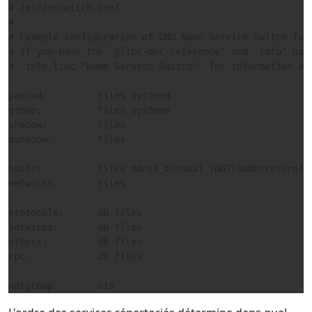
# /etc/nsswitch.conf

#

# Example configuration of GNU Name Service Switch func
# If you have the `glibc-doc-reference' and `info' pack
# `info libc "Name Service Switch"' for information abo
passwd:         files systemd

group:          files systemd

shadow:         files

gshadow:        files

hosts:          files mdns4_minimal [NOTFOUND=return] d
networks:       files

protocols:      db files

services:       db files

ethers:         db files

rpc:            db files

netgroup:       nis