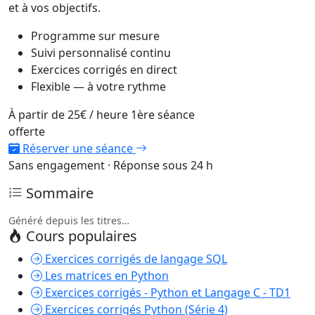
et à vos objectifs.
Programme sur mesure
Suivi personnalisé continu
Exercices corrigés en direct
Flexible — à votre rythme
À partir de
25€
/ heure
1ère séance
offerte
Réserver une séance
Sans engagement · Réponse sous 24 h
Sommaire
Généré depuis les titres…
Cours populaires
Exercices corrigés de langage SQL
Les matrices en Python
Exercices corrigés - Python et Langage C - TD1
Exercices corrigés Python (Série 4)