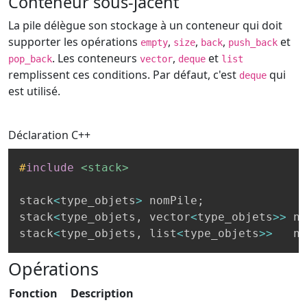
Conteneur sous-jacent
La pile délègue son stockage à un conteneur qui doit
supporter les opérations
,
,
,
et
empty
size
back
push_back
. Les conteneurs
,
et
pop_back
vector
deque
list
remplissent ces conditions. Par défaut, c'est
qui
deque
est utilisé.
Déclaration
C++
#
include
<stack>
stack
<
type_objets
>
 nomPile
;
stack
<
type_objets
,
 vector
<
type_objets
>>
 no
stack
<
type_objets
,
 list
<
type_objets
>>
   no
Opérations
Fonction
Description