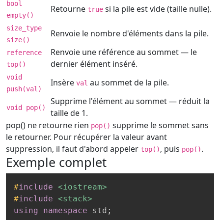
bool
Retourne
si la pile est vide (taille nulle).
true
empty()
size_type
Renvoie le nombre d'éléments dans la pile.
size()
Renvoie une référence au sommet — le
reference
dernier élément inséré.
top()
void
Insère
au sommet de la pile.
val
push(val)
Supprime l'élément au sommet — réduit la
void pop()
taille de 1.
pop() ne retourne rien
supprime le sommet sans
pop()
le retourner. Pour récupérer la valeur avant
suppression, il faut d'abord appeler
, puis
.
top()
pop()
Exemple complet
#
include
<iostream>
#
include
<stack>
using
namespace
 std
;