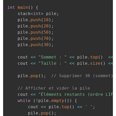
int
main
(
)
{
    stack
<
int
>
 pile
;
    pile
.
push
(
10
)
;
    pile
.
push
(
20
)
;
    pile
.
push
(
50
)
;
    pile
.
push
(
70
)
;
    pile
.
push
(
30
)
;
    cout 
<<
"Sommet : "
<<
 pile
.
top
(
)
<<
    cout 
<<
"Taille : "
<<
 pile
.
size
(
)
<<
    pile
.
pop
(
)
;
// Supprimer 30 (sommet)
// Afficher et vider la pile
    cout 
<<
"Éléments restants (ordre LIFO
while
(
!
pile
.
empty
(
)
)
{
        cout 
<<
 pile
.
top
(
)
<<
' '
;
        pile
.
pop
(
)
;