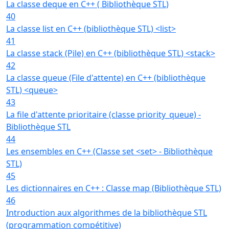
La classe deque en C++ ( Bibliothèque STL)
40
La classe list en C++ (bibliothèque STL) <list>
41
La classe stack (Pile) en C++ (bibliothèque STL) <stack>
42
La classe queue (File d'attente) en C++ (bibliothèque
STL) <queue>
43
La file d'attente prioritaire (classe priority_queue) -
Bibliothèque STL
44
Les ensembles en C++ (Classe set <set> - Bibliothèque
STL)
45
Les dictionnaires en C++ : Classe map (Bibliothèque STL)
46
Introduction aux algorithmes de la bibliothèque STL
(programmation compétitive)