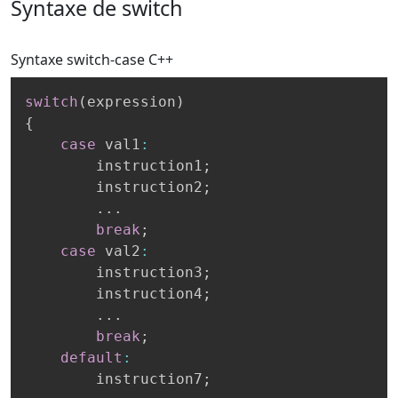
Syntaxe de switch
Syntaxe switch-case
C++
switch
(
expression
)
{
case
 val1
:
        instruction1
;
        instruction2
;
.
.
.
break
;
case
 val2
:
        instruction3
;
        instruction4
;
.
.
.
break
;
default
:
        instruction7
;