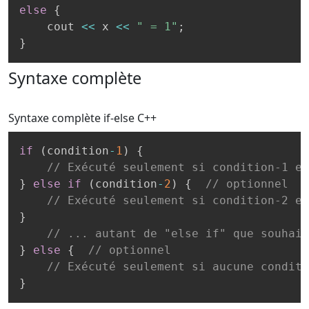
else
{
    cout 
<<
 x 
<<
" = 1"
;
}
Syntaxe complète
Syntaxe complète if-else
C++
if
(
condition
-
1
)
{
// Exécuté seulement si condition-1 es
}
else
if
(
condition
-
2
)
{
// optionnel
// Exécuté seulement si condition-2 es
}
// ... autant de "else if" que souhait
}
else
{
// optionnel
// Exécuté seulement si aucune conditi
}