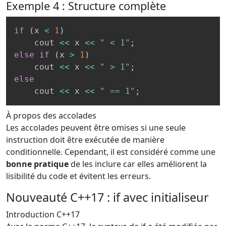
Exemple 4 : Structure complète
if
(
x 
<
1
)
    cout 
<<
 x 
<<
" < 1"
;
else
if
(
x 
>
1
)
    cout 
<<
 x 
<<
" > 1"
;
else
    cout 
<<
 x 
<<
" == 1"
;
À propos des accolades
Les accolades peuvent être omises si une seule
instruction doit être exécutée de manière
conditionnelle. Cependant, il est considéré comme une
bonne pratique
de les inclure car elles améliorent la
lisibilité du code et évitent les erreurs.
Nouveauté C++17 : if avec initialiseur
Introduction C++17