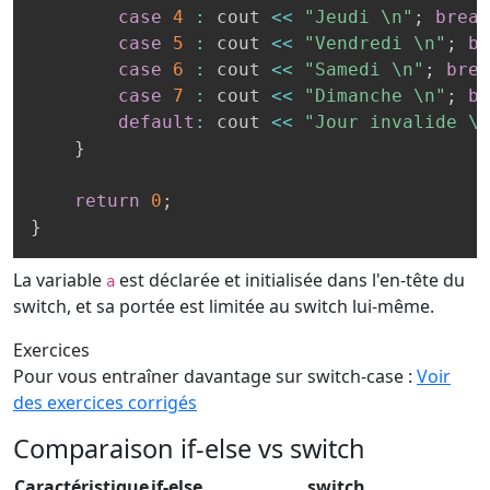
case
4
:
 cout 
<<
"Jeudi \n"
;
break
case
5
:
 cout 
<<
"Vendredi \n"
;
br
case
6
:
 cout 
<<
"Samedi \n"
;
brea
case
7
:
 cout 
<<
"Dimanche \n"
;
br
default
:
 cout 
<<
"Jour invalide \n
}
return
0
;
}
La variable
est déclarée et initialisée dans l'en-tête du
a
switch, et sa portée est limitée au switch lui-même.
Exercices
Pour vous entraîner davantage sur switch-case :
Voir
des exercices corrigés
Comparaison if-else vs switch
Caractéristique
if-else
switch