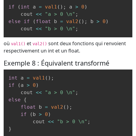
if
(
int
 a 
=
val1
(
)
;
 a 
>
0
)
    cout 
<<
"a > 0 \n"
;
else
if
(
float
 b 
=
val2
(
)
;
 b 
>
0
)
    cout 
<<
"b > 0 \n"
;
où
et
sont deux fonctions qui renvoient
val1()
val2()
respectivement un int et un float.
Exemple 8 : Équivalent transformé
int
 a 
=
val1
(
)
;
if
(
a 
>
0
)
    cout 
<<
"a > 0 \n"
;
else
{
float
 b 
=
val2
(
)
;
if
(
b 
>
0
)
        cout 
<<
"b > 0 \n"
;
}