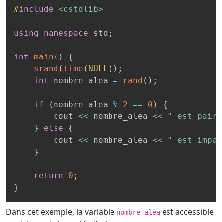
#
include
<cstdlib>
using
namespace
 std
;
int
main
(
)
{
srand
(
time
(
NULL
)
)
;
int
 nombre_alea 
=
rand
(
)
;
if
(
nombre_alea 
%
2
==
0
)
{
        cout 
<<
 nombre_alea 
<<
" est pair\
}
else
{
        cout 
<<
 nombre_alea 
<<
" est impai
}
return
0
;
}
Dans cet exemple, la variable
est accessible
nombre_alea