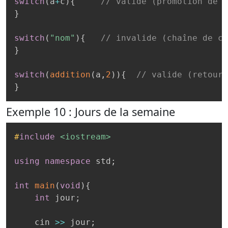
switch
(
a
+
c
)
{
// valide (promotion de c
}
switch
(
"nom"
)
{
// invalide (chaîne de ca
}
switch
(
addition
(
a
,
2
)
)
{
// valide (retourn
}
Exemple 10 : Jours de la semaine
#
include
<iostream>
using
namespace
 std
;
int
main
(
void
)
{
int
 jour
;
    cin 
>>
 jour
;