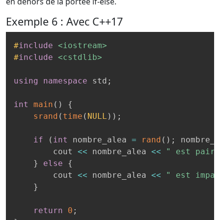
en dehors de la portée if-else.
Exemple 6 : Avec C++17
#
include
<iostream>
#
include
<cstdlib>
using
namespace
 std
;
int
main
(
)
{
srand
(
time
(
NULL
)
)
;
if
(
int
 nombre_alea 
=
rand
(
)
;
 nombre_a
        cout 
<<
 nombre_alea 
<<
" est pair\
}
else
{
        cout 
<<
 nombre_alea 
<<
" est impai
}
return
0
;