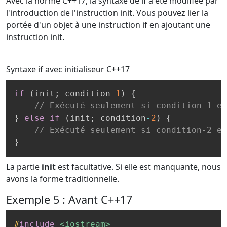
Avec la norme C++17, la syntaxe de if a été modifiée par
l'introduction de l'instruction init. Vous pouvez lier la
portée d'un objet à une instruction if en ajoutant une
instruction init.
Syntaxe if avec initialiseur
C++17
if
(
init
;
 condition
-
1
)
{
// Exécuté seulement si condition-1 es
}
else
if
(
init
;
 condition
-
2
)
{
// Exécuté seulement si condition-2 es
}
La partie
init
est facultative. Si elle est manquante, nous
avons la forme traditionnelle.
Exemple 5 : Avant C++17
#
include
<iostream>