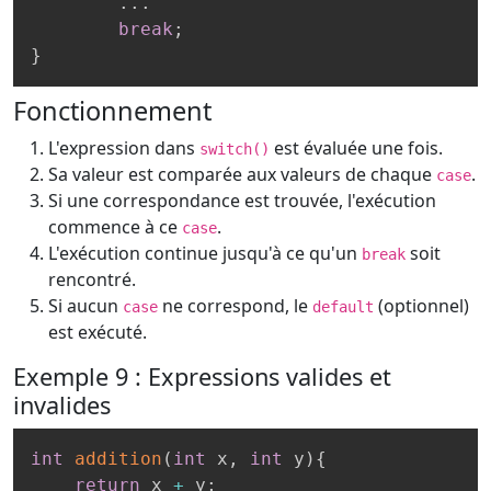
.
.
.
break
;
}
Fonctionnement
L'expression dans
est évaluée une fois.
switch()
Sa valeur est comparée aux valeurs de chaque
.
case
Si une correspondance est trouvée, l'exécution
commence à ce
.
case
L'exécution continue jusqu'à ce qu'un
soit
break
rencontré.
Si aucun
ne correspond, le
(optionnel)
case
default
est exécuté.
Exemple 9 : Expressions valides et
invalides
int
addition
(
int
 x
,
int
 y
)
{
return
 x 
+
 y
;