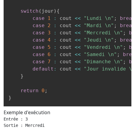
switch
(
jour
)
{
case
1
:
 cout 
<<
"Lundi \n"
;
break
case
2
:
 cout 
<<
"Mardi \n"
;
break
case
3
:
 cout 
<<
"Mercredi \n"
;
br
case
4
:
 cout 
<<
"Jeudi \n"
;
break
case
5
:
 cout 
<<
"Vendredi \n"
;
br
case
6
:
 cout 
<<
"Samedi \n"
;
brea
case
7
:
 cout 
<<
"Dimanche \n"
;
br
default
:
 cout 
<<
"Jour invalide \n
}
return
0
;
}
Exemple d'exécution
Entrée : 3

Sortie : Mercredi
