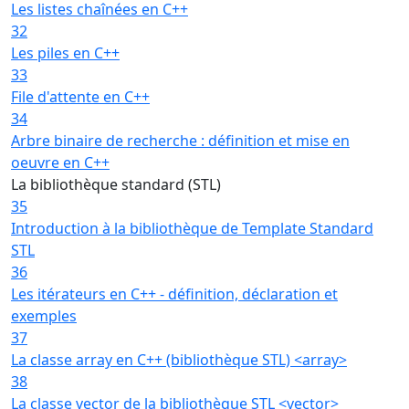
Les listes chaînées en C++
32
Les piles en C++
33
File d'attente en C++
34
Arbre binaire de recherche : définition et mise en
oeuvre en C++
La bibliothèque standard (STL)
35
Introduction à la bibliothèque de Template Standard
STL
36
Les itérateurs en C++ - définition, déclaration et
exemples
37
La classe array en C++ (bibliothèque STL) <array>
38
La classe vector de la bibliothèque STL <vector>