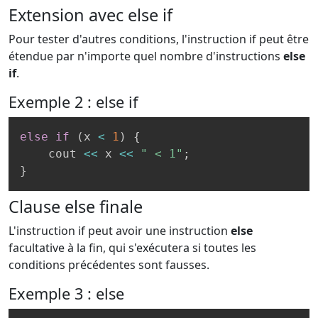
Extension avec else if
Pour tester d'autres conditions, l'instruction if peut être
étendue par n'importe quel nombre d'instructions
else
if
.
Exemple 2 : else if
else
if
(
x 
<
1
)
{
    cout 
<<
 x 
<<
" < 1"
;
}
Clause else finale
L'instruction if peut avoir une instruction
else
facultative à la fin, qui s'exécutera si toutes les
conditions précédentes sont fausses.
Exemple 3 : else