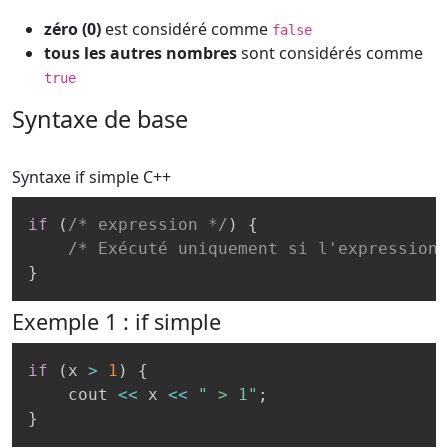
zéro (0)
est considéré comme
false
tous les autres nombres
sont considérés comme
true
Syntaxe de base
Syntaxe if simple
C++
if
(
/* expression */
)
{
/* Exécuté uniquement si l'expression 
}
Exemple 1 : if simple
if
(
x 
>
1
)
{
    cout 
<<
 x 
<<
" > 1"
;
}