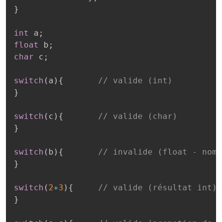
}
int
 a
;
float
 b
;
char
 c
;
switch
(
a
)
{
// valide (int)
}
switch
(
c
)
{
// valide (char)
}
switch
(
b
)
{
// invalide (float - nomb
}
switch
(
2
+
3
)
{
// valide (résultat int)
}