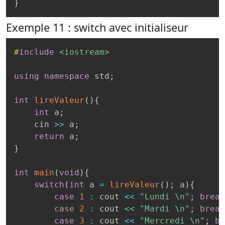
}
Exemple 11 : switch avec initialiseur
#
include
<iostream>
using
namespace
 std
;
int
lireValeur
(
)
{
int
 a
;
    cin 
>>
 a
;
return
 a
;
}
int
main
(
void
)
{
switch
(
int
 a 
=
lireValeur
(
)
;
 a
)
{
case
1
:
 cout 
<<
"Lundi \n"
;
break
case
2
:
 cout 
<<
"Mardi \n"
;
break
case
3
:
 cout 
<<
"Mercredi \n"
;
br