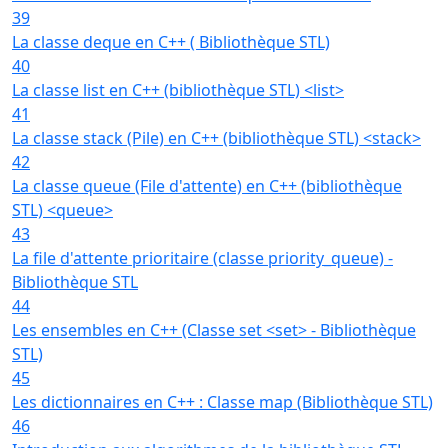
39
La classe deque en C++ ( Bibliothèque STL)
40
La classe list en C++ (bibliothèque STL) <list>
41
La classe stack (Pile) en C++ (bibliothèque STL) <stack>
42
La classe queue (File d'attente) en C++ (bibliothèque
STL) <queue>
43
La file d'attente prioritaire (classe priority_queue) -
Bibliothèque STL
44
Les ensembles en C++ (Classe set <set> - Bibliothèque
STL)
45
Les dictionnaires en C++ : Classe map (Bibliothèque STL)
46