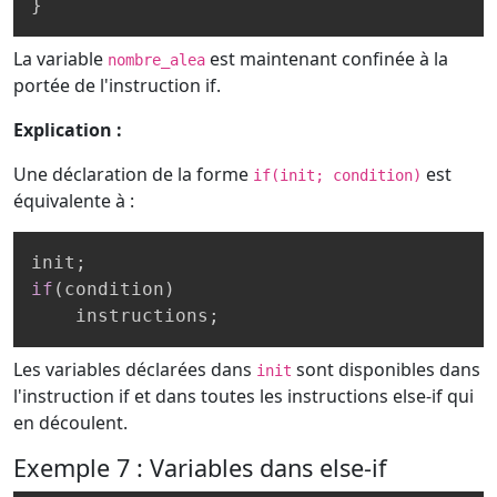
}
La variable
est maintenant confinée à la
nombre_alea
portée de l'instruction if.
Explication :
Une déclaration de la forme
est
if(init; condition)
équivalente à :
init
;
if
(
condition
)
    instructions
;
Les variables déclarées dans
sont disponibles dans
init
l'instruction if et dans toutes les instructions else-if qui
en découlent.
Exemple 7 : Variables dans else-if