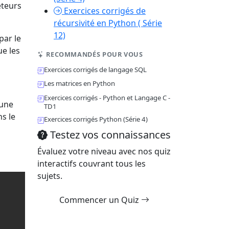
éteurs
Exercices corrigés de
récursivité en Python ( Série
12)
par le
ue les
RECOMMANDÉS POUR VOUS
Exercices corrigés de langage SQL
Les matrices en Python
Exercices corrigés - Python et Langage C -
 une
TD1
s le
Exercices corrigés Python (Série 4)
Testez vos connaissances
Évaluez votre niveau avec nos quiz
interactifs couvrant tous les
sujets.
Commencer un Quiz