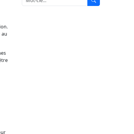
ion.
 au
nes
être
our