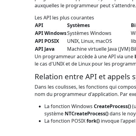
auxquelles le programmeur peut s'attendre
Les API les plus courantes
API
Systèmes
B
API Windows
Systèmes Windows
W
API POSIX
UNIX, Linux, macOS
li
API Java
Machine virtuelle Java (JVM)
Bi
Un programmeur accède à une API via une
le cas d'UNIX et de Linux pour les programme
Relation entre API et appels
Dans les coulisses, les fonctions qui comp
nom du programmeur d'application. Par ex
La fonction Windows
CreateProcess()
(u
système
NTCreateProcess()
dans le no
La fonction POSIX
fork()
invoque l'appel