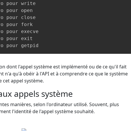
o pour write

o pour open

o pour close

o pour fork

o pour execve

o pour exit

ro pour getpid
çon dont l'appel système est implémenté ou de ce qu'il fait
ant n'a qu'à obéir à l'API et à comprendre ce que le système
de cet appel système.
aux appels système
tes manières, selon l'ordinateur utilisé. Souvent, plus
ent l'identité de l'appel système souhaité.