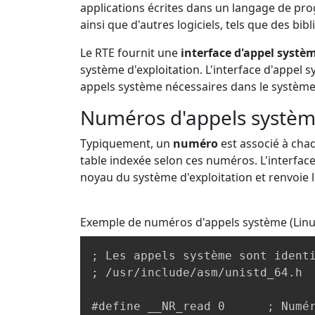
applications écrites dans un langage de pr
ainsi que d'autres logiciels, tels que des bi
Le RTE fournit une
interface d'appel systè
système d'exploitation. L'interface d'appel s
appels système nécessaires dans le système 
Numéros d'appels systè
Typiquement, un
numéro
est associé à chaq
table indexée selon ces numéros. L'interfac
noyau du système d'exploitation et renvoie l
Exemple de numéros d'appels système (Linu
; Les appels système sont identi
; /usr/include/asm/unistd_64.h

#define __NR_read 0      ; Numér