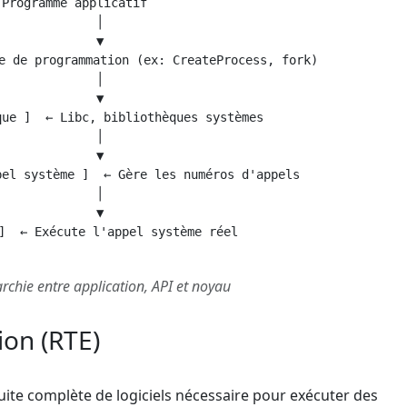
Programme applicatif

       │

       ▼

e de programmation (ex: CreateProcess, fork)

       │

       ▼

ue ]  ← Libc, bibliothèques systèmes

       │

       ▼

el système ]  ← Gère les numéros d'appels

       │

       ▼

]  ← Exécute l'appel système réel

archie entre application, API et noyau
ion (RTE)
suite complète de logiciels nécessaire pour exécuter des