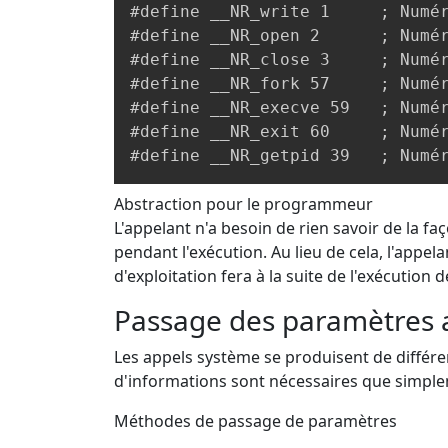
#define __NR_write 1     ; Numér
#define __NR_open 2      ; Numér
#define __NR_close 3     ; Numér
#define __NR_fork 57     ; Numér
#define __NR_execve 59   ; Numér
#define __NR_exit 60     ; Numér
#define __NR_getpid 39   ; Numé
Abstraction pour le programmeur
L'appelant n'a besoin de rien savoir de la fa
pendant l'exécution. Au lieu de cela, l'appel
d'exploitation fera à la suite de l'exécution 
Passage des paramètres 
Les appels système se produisent de différen
d'informations sont nécessaires que simplem
Méthodes de passage de paramètres