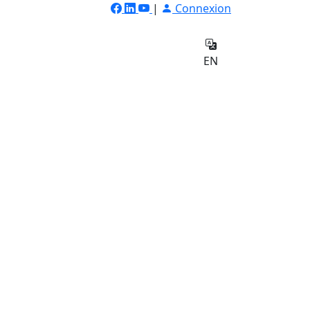
|
Connexion
ilateur
Qui
e
sommes-
Contact
EN
nous