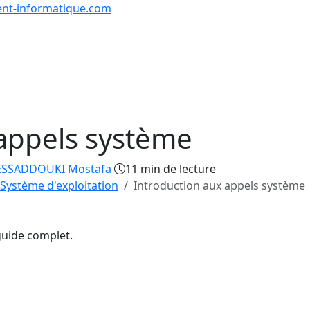
nt-informatique.com
urs & Exercices
Comp
Tutoriels
Formations
Quiz
en lign
 appels système
SSADDOUKI Mostafa
11 min de lecture
Système d'exploitation
Introduction aux appels système
guide complet.
7/13