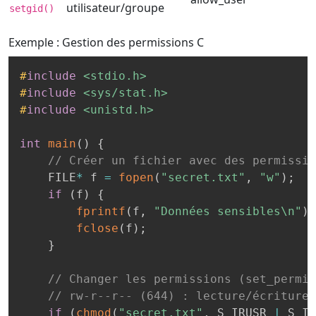
utilisateur/groupe
setgid()
Exemple : Gestion des permissions
C
#
include
<stdio.h>
#
include
<sys/stat.h>
#
include
<unistd.h>
int
main
(
)
{
// Créer un fichier avec des permissio
    FILE
*
 f 
=
fopen
(
"secret.txt"
,
"w"
)
;
if
(
f
)
{
fprintf
(
f
,
"Données sensibles\n"
)
;
fclose
(
f
)
;
}
// Changer les permissions (set_permis
// rw-r--r-- (644) : lecture/écriture 
if
(
chmod
(
"secret.txt"
,
 S_IRUSR 
|
 S_IW