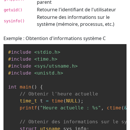
parent
Retourne l'identifiant de l'utilisateur
getuid()
Retourne des informations sur le
sysinfo()
système (mémoire, processus, etc.)
Exemple : Obtention d'informations système
C
#
include
<stdio.h>
#
include
<time.h>
#
include
<sys/utsname.h>
#
include
<unistd.h>
int
main
(
)
{
// Obtenir l'heure actuelle
time_t
 t 
=
time
(
NULL
)
;
printf
(
"Heure actuelle : %s"
,
ctime
(
&
t
// Obtenir des informations sur le sys
struct
utsname
 sys_info
;