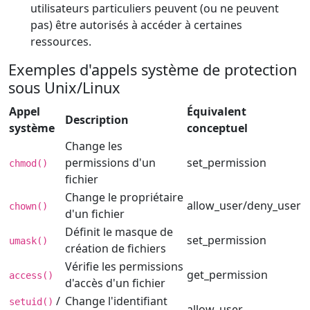
utilisateurs particuliers peuvent (ou ne peuvent
pas) être autorisés à accéder à certaines
ressources.
Exemples d'appels système de protection
sous Unix/Linux
Appel
Équivalent
Description
système
conceptuel
Change les
permissions d'un
set_permission
chmod()
fichier
Change le propriétaire
allow_user/deny_user
chown()
d'un fichier
Définit le masque de
set_permission
umask()
création de fichiers
Vérifie les permissions
get_permission
access()
d'accès d'un fichier
/
Change l'identifiant
setuid()
allow_user