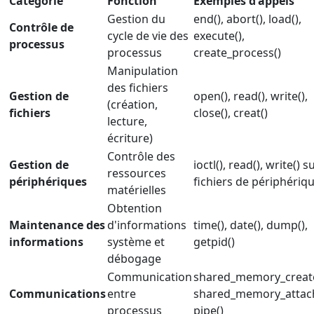
Catégorie
Fonction
Exemples d'appels
Gestion du
end(), abort(), load(),
Contrôle de
cycle de vie des
execute(),
processus
processus
create_process()
Manipulation
des fichiers
Gestion de
open(), read(), write(),
(création,
fichiers
close(), creat()
lecture,
écriture)
Contrôle des
Gestion de
ioctl(), read(), write() s
ressources
périphériques
fichiers de périphériq
matérielles
Obtention
Maintenance des
d'informations
time(), date(), dump(),
informations
système et
getpid()
débogage
Communication
shared_memory_create
Communications
entre
shared_memory_attach
processus
pipe()