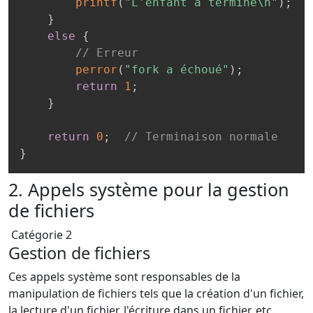
printf
(
"L'enfant a terminé\n"
)
;
}
else
{
// Erreur
perror
(
"fork a échoué"
)
;
return
1
;
}
return
0
;
// Terminaison normale
}
2. Appels système pour la gestion
de fichiers
Catégorie 2
Gestion de fichiers
Ces appels système sont responsables de la
manipulation de fichiers tels que la création d'un fichier,
la lecture d'un fichier, l'écriture dans un fichier, etc.