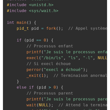
#
include
<unistd.h>
#
include
<sys/wait.h>
int
main
(
)
{
pid_t
 pid 
=
fork
(
)
;
// Appel système 
if
(
pid 
==
0
)
{
// Processus enfant
printf
(
"Je suis le processus enfan
execl
(
"/bin/ls"
,
"ls"
,
"-l"
,
NULL
)
// Si execl échoue
perror
(
"execl a échoué"
)
;
_exit
(
1
)
;
// Terminaison anormale
}
else
if
(
pid 
>
0
)
{
// Processus parent
printf
(
"Je suis le processus paren
wait
(
NULL
)
;
// Attend la terminai