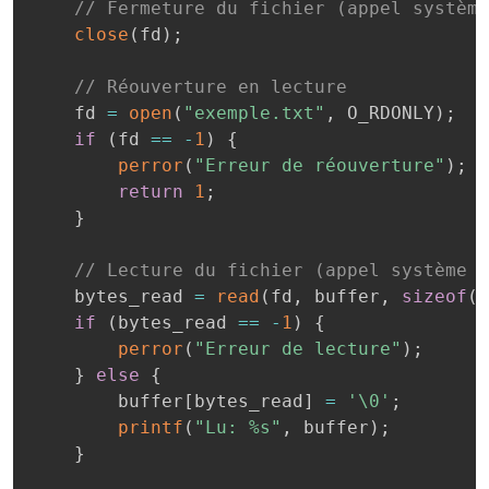
// Fermeture du fichier (appel système
close
(
fd
)
;
// Réouverture en lecture
    fd 
=
open
(
"exemple.txt"
,
 O_RDONLY
)
;
if
(
fd 
==
-
1
)
{
perror
(
"Erreur de réouverture"
)
;
return
1
;
}
// Lecture du fichier (appel système r
    bytes_read 
=
read
(
fd
,
 buffer
,
sizeof
(
b
if
(
bytes_read 
==
-
1
)
{
perror
(
"Erreur de lecture"
)
;
}
else
{
        buffer
[
bytes_read
]
=
'\0'
;
printf
(
"Lu: %s"
,
 buffer
)
;
}