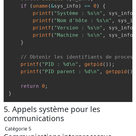
if
(
uname
(
&
sys_info
)
==
0
)
{
printf
(
"Système : %s\n"
,
 sys_info
.
printf
(
"Nom d'hôte : %s\n"
,
 sys_in
printf
(
"Version : %s\n"
,
 sys_info
.
printf
(
"Machine : %s\n"
,
 sys_info
.
}
// Obtenir les identifiants de process
printf
(
"PID : %d\n"
,
getpid
(
)
)
;
printf
(
"PID parent : %d\n"
,
getppid
(
)
)
return
0
;
}
5. Appels système pour les
communications
Catégorie 5