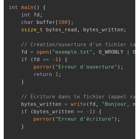
int
main
(
)
{
int
 fd
;
char
 buffer
[
100
]
;
ssize_t
 bytes_read
,
 bytes_written
;
// Création/ouverture d'un fichier (ap
    fd 
=
open
(
"exemple.txt"
,
 O_WRONLY 
|
 O_
if
(
fd 
==
-
1
)
{
perror
(
"Erreur d'ouverture"
)
;
return
1
;
}
// Écriture dans le fichier (appel sys
    bytes_written 
=
write
(
fd
,
"Bonjour, mo
if
(
bytes_written 
==
-
1
)
{
perror
(
"Erreur d'écriture"
)
;
}