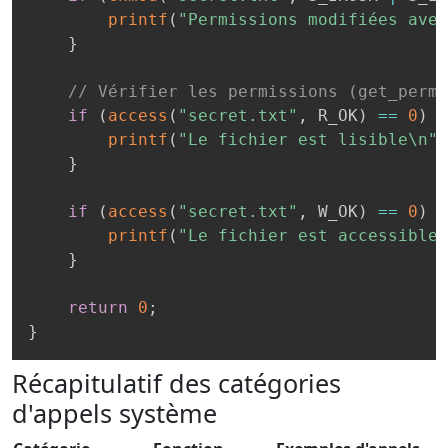
printf
(
"Permissions modifiées avec
}
// Vérifier les permissions (get_permi
if
(
access
(
"secret.txt"
,
 R_OK
)
==
0
)
{
printf
(
"Le fichier est lisible\n"
)
}
if
(
access
(
"secret.txt"
,
 W_OK
)
==
0
)
{
printf
(
"Le fichier est accessible 
}
return
0
;
}
Récapitulatif des catégories
d'appels système