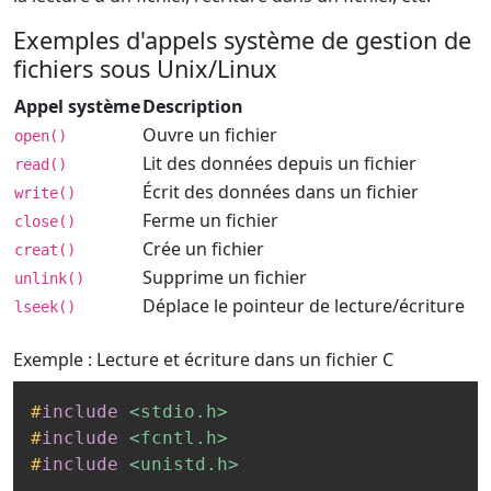
Exemples d'appels système de gestion de
fichiers sous Unix/Linux
Appel système
Description
Ouvre un fichier
open()
Lit des données depuis un fichier
read()
Écrit des données dans un fichier
write()
Ferme un fichier
close()
Crée un fichier
creat()
Supprime un fichier
unlink()
Déplace le pointeur de lecture/écriture
lseek()
Exemple : Lecture et écriture dans un fichier
C
#
include
<stdio.h>
#
include
<fcntl.h>
#
include
<unistd.h>