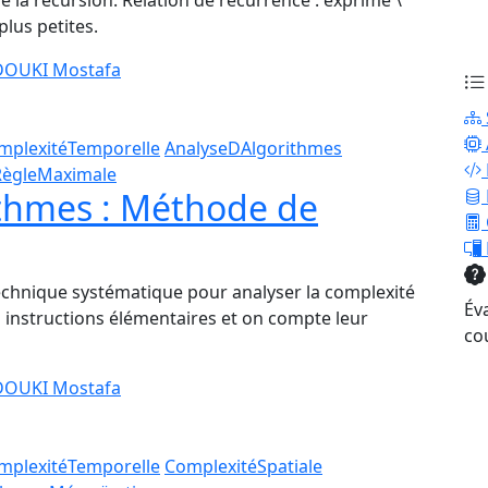
e la récursion. Relation de récurrence : exprime \
plus petites.
OUKI Mostafa
mplexitéTemporelle
AnalyseDAlgorithmes
RègleMaximale
ithmes : Méthode de
chnique systématique pour analyser la complexité
Év
s instructions élémentaires et on compte leur
co
OUKI Mostafa
mplexitéTemporelle
ComplexitéSpatiale