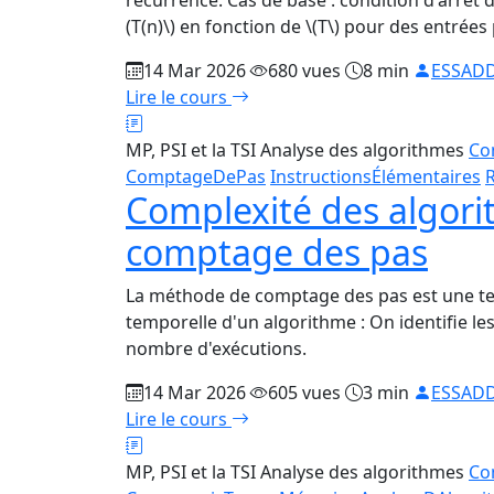
récurrence. Cas de base : condition d'arrêt d
(T(n)\) en fonction de \(T\) pour des entrées 
14 Mar 2026
680 vues
8 min
ESSADD
Lire le cours
MP, PSI et la TSI
Analyse des algorithmes
Co
ComptageDePas
InstructionsÉlémentaires
Complexité des algor
comptage des pas
La méthode de comptage des pas est une te
temporelle d'un algorithme : On identifie le
nombre d'exécutions.
14 Mar 2026
605 vues
3 min
ESSADD
Lire le cours
MP, PSI et la TSI
Analyse des algorithmes
Co