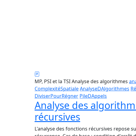
MP, PSI et la TSI
Analyse des algorithmes
an
ComplexitéSpatiale
AnalyseDAlgorithmes
Ré
DiviserPourRégner
PileDAppels
Analyse des algorithme
récursives
L'analyse des fonctions récursives repose sur