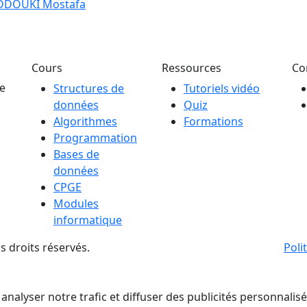
DDOUKI Mostafa
Cours
Ressources
Co
ue
Structures de
Tutoriels vidéo
données
Quiz
Algorithmes
Formations
Programmation
Bases de
données
CPGE
Modules
informatique
 droits réservés.
Poli
 analyser notre trafic et diffuser des publicités personnalis