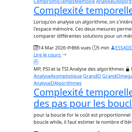
CompromisTempsMémoire
AnalyseDAlgori
Complexité temporelle
Lorsqu'on analyse un algorithme, on s'intér
l'espace mémoire. Ces deux mesures permette
comparer différentes solutions pour un m
14 Mar 2026
866 vues
5 min
ESSADD
Lire le cours
MP, PSI et la TSI
Analyse des algorithmes
AnalyseAsymptotique
GrandO
GrandOmeg
AnalyseDAlgorithmes
Complexité temporell
des pas pour les bouc
pour la boucle for le coût est proportionne
boucle while, il faut estimer le nombre d'ité