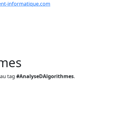
nt-informatique.com
urs & Exercices
Comp
Tutoriels
Formations
Quiz
en lign
hmes
s au tag
#AnalyseDAlgorithmes
.