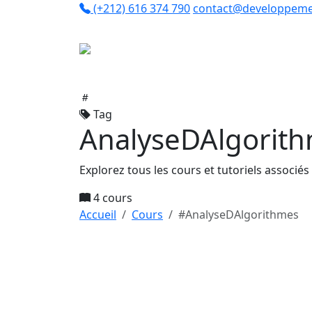
(+212) 616 374 790
contact@developpeme
Co
Tag
AnalyseDAlgorit
Explorez tous les cours et tutoriels associé
4 cours
Accueil
Cours
#AnalyseDAlgorithmes