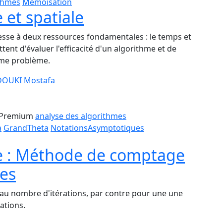
thmes
Mémoïsation
 et spatiale
esse à deux ressources fondamentales : le temps et
nt d'évaluer l'efficacité d'un algorithme et de
ême problème.
OUKI Mostafa
Premium
analyse des algorithmes
a
GrandTheta
NotationsAsymptotiques
e : Méthode de comptage
les
l au nombre d'itérations, par contre pour une une
rations.