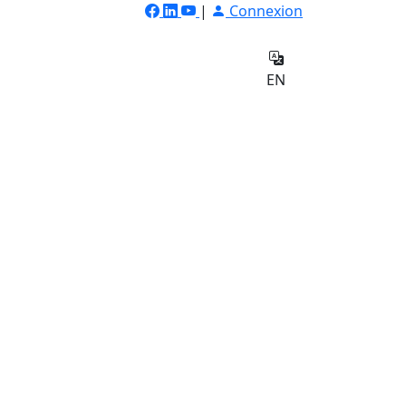
|
Connexion
ilateur
Qui
e
sommes-
Contact
EN
nous