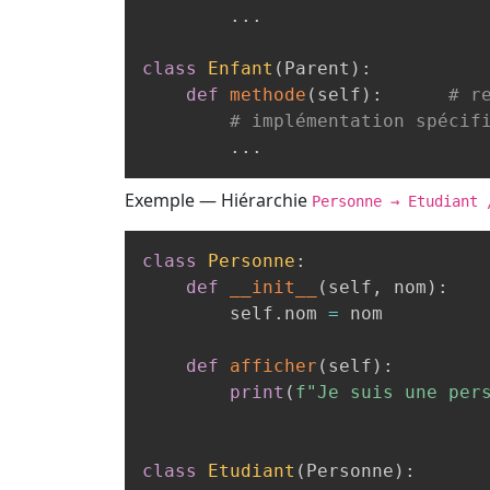
.
.
.
class
Enfant
(
Parent
)
:
def
methode
(
self
)
:
# r
# implémentation spécif
.
.
.
Exemple — Hiérarchie
Personne → Etudiant 
class
Personne
:
def
__init__
(
self
,
 nom
)
:
        self
.
nom 
=
 nom

def
afficher
(
self
)
:
print
(
f"Je suis une per
class
Etudiant
(
Personne
)
: