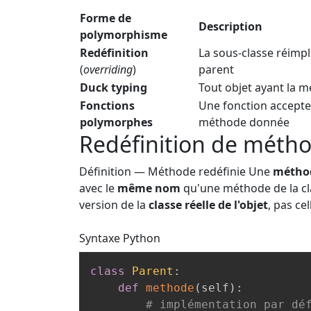
Forme de
Description
polymorphisme
Redéfinition
La sous-classe réim
(
overriding
)
parent
Duck typing
Tout objet ayant la 
Fonctions
Une fonction accepte
polymorphes
méthode donnée
Redéfinition de métho
Définition — Méthode redéfinie
Une
méthod
avec le
même nom
qu'une méthode de la cla
version de la
classe réelle de l'objet
, pas ce
Syntaxe
Python
class
Parent
:
def
methode
(
self
)
:
# implémentation par dé