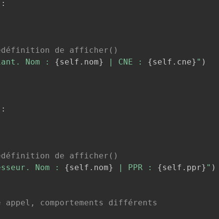
)
:
edéfinition de afficher()
iant. Nom : 
{
self
.
nom
}
 | CNE : 
{
self
.
cne
}
"
)
)
:
edéfinition de afficher()
esseur. Nom : 
{
self
.
nom
}
 | PPR : 
{
self
.
ppr
}
"
)
e appel, comportements différents