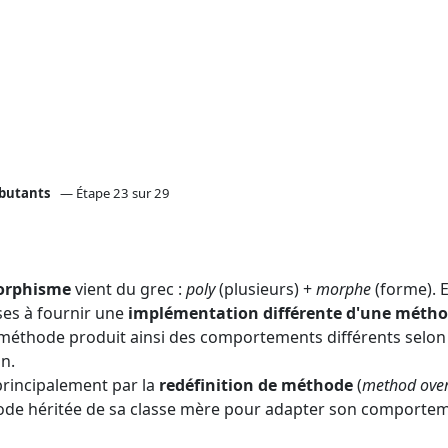
ébutants
— Étape 23 sur 29
orphisme
vient du grec :
poly
(plusieurs) +
morphe
(forme). 
sses à fournir une
implémentation différente d'une méth
méthode produit ainsi des comportements différents selon 
n.
rincipalement par la
redéfinition de méthode
(
method over
ode héritée de sa classe mère pour adapter son comporte