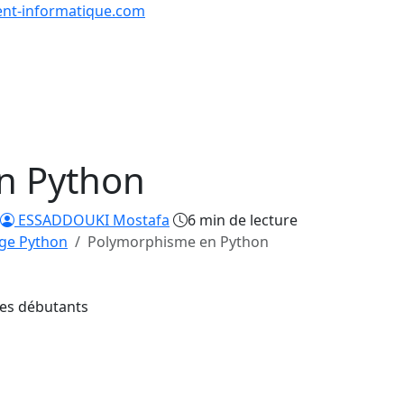
nt-informatique.com
urs & Exercices
Comp
Tutoriels
Formations
Quiz
en lign
n Python
ESSADDOUKI Mostafa
6 min de lecture
ge Python
Polymorphisme en Python
les débutants
23/29