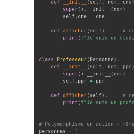
def
__init__
(
self
,
 nom
,
 cne
super
(
)
.
__init__
(
nom
)
        self
.
cne 
=
 cne

def
afficher
(
self
)
:
# r
print
(
f"Je suis un étud
class
Professeur
(
Personne
)
:
def
__init__
(
self
,
 nom
,
 ppr
super
(
)
.
__init__
(
nom
)
        self
.
ppr 
=
 ppr

def
afficher
(
self
)
:
# r
print
(
f"Je suis un prof
# Polymorphisme en action — mêm
personnes 
=
[