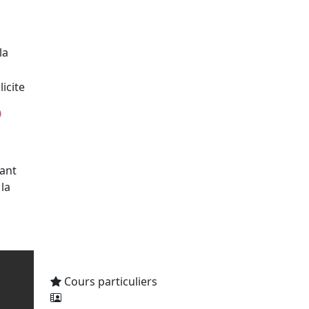
la
licite
)
ant
la
Cours particuliers