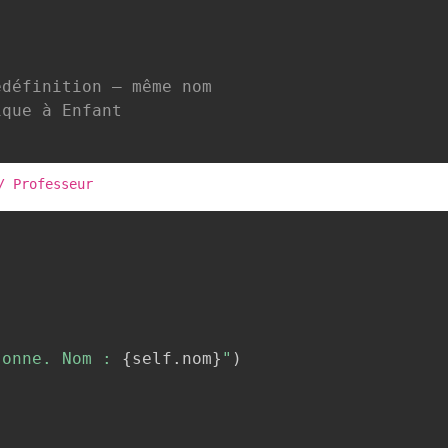
edéfinition — même nom
ique à Enfant
/ Professeur
sonne. Nom : 
{
self
.
nom
}
"
)