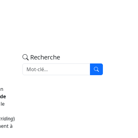
Recherche
En
ode
le
riding
)
ment à