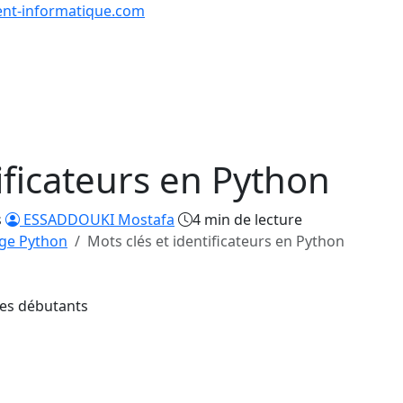
nt-informatique.com
urs & Exercices
Comp
Tutoriels
Formations
Quiz
en lign
ificateurs en Python
s
ESSADDOUKI Mostafa
4 min de lecture
ge Python
Mots clés et identificateurs en Python
les débutants
1/29