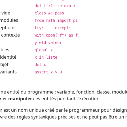
def f(x): return x
 vide
class A: pass
 modules
from math import pi
eptions
try: ... except:
 contexte
with open("f") as f:
yield valeur
ables
global x
identité
x in liste
bjet
del x
nvariants
assert x > 0
e entité du programme : variable, fonction, classe, module
r et manipuler
ces entités pendant l'exécution.
ur
est un nom unique créé par le programmeur pour désign
suivre des règles syntaxiques précises et ne peut pas être un