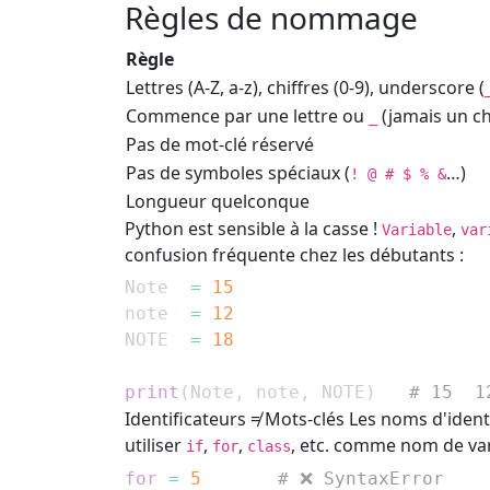
Règles de nommage
Règle
Lettres (A-Z, a-z), chiffres (0-9), underscore (
Commence par une lettre ou
(jamais un ch
_
Pas de mot-clé réservé
Pas de symboles spéciaux (
…)
! @ # $ % &
Longueur quelconque
Python est sensible à la casse !
,
Variable
var
confusion fréquente chez les débutants :
Note  
=
15
note  
=
12
NOTE  
=
18
print
(
Note
,
 note
,
 NOTE
)
# 15  1
Identificateurs ≠ Mots-clés
Les noms d'identi
utiliser
,
,
, etc. comme nom de var
if
for
class
for
=
5
# ❌ SyntaxError