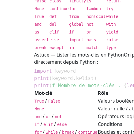
False
class
finally
is
return
None
continue
for
lambda
try
True
def
from
nonlocal
while
and
del
global
not
with
as
elif
if
or
yield
assert
else
import
pass
raise
break
except
in
match
type
Astuce — Lister les mots-clés en Python
On p
directement depuis Python :
import
print
(
keyword
.
kwlist
)
print
(
f"Nombre de mots-clés : 
{
le
Mot-clé
Rôle
/
Valeurs boolée
True
False
Valeur nulle / a
None
/
/
Opérateurs log
and
or
not
/
/
Conditions
if
elif
else
/
/
/
Boucles et cont
for
while
break
continue