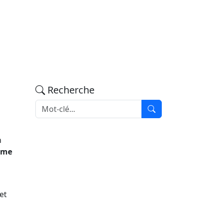
Recherche
n
omme
et