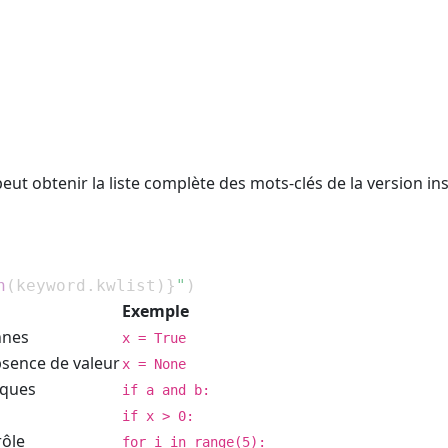
eut obtenir la liste complète des mots-clés de la version ins
n
(
keyword
.
kwlist
)
}
"
)
Exemple
nnes
x = True
bsence de valeur
x = None
iques
if a and b:
if x > 0:
rôle
for i in range(5):