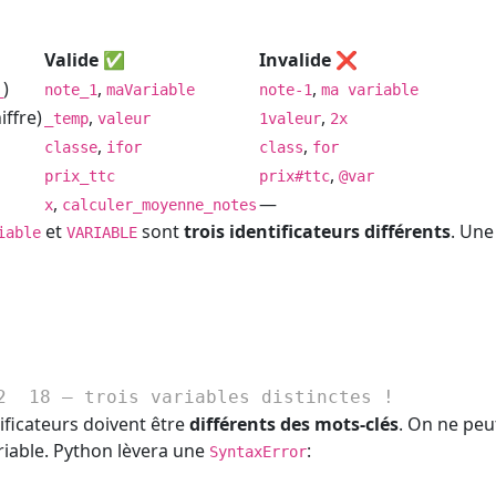
Valide ✅
Invalide ❌
)
,
,
_
note_1
maVariable
note-1
ma variable
iffre)
,
,
_temp
valeur
1valeur
2x
,
,
classe
ifor
class
for
,
prix_ttc
prix#ttc
@var
,
—
x
calculer_moyenne_notes
et
sont
trois identificateurs différents
. Une
iable
VARIABLE
2  18 — trois variables distinctes !
ficateurs doivent être
différents des mots-clés
. On ne peu
iable. Python lèvera une
:
SyntaxError