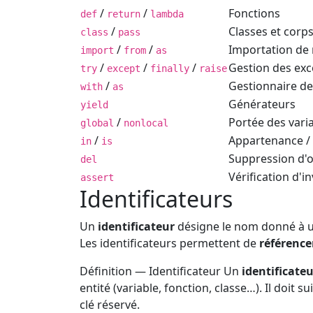
/
/
Fonctions
def
return
lambda
/
Classes et corps
class
pass
/
/
Importation de
import
from
as
/
/
/
Gestion des exc
try
except
finally
raise
/
Gestionnaire de
with
as
Générateurs
yield
/
Portée des vari
global
nonlocal
/
Appartenance / 
in
is
Suppression d'o
del
Vérification d'i
assert
Identificateurs
Un
identificateur
désigne le nom donné à un
Les identificateurs permettent de
référence
Définition — Identificateur
Un
identificate
entité (variable, fonction, classe…). Il doit 
clé réservé.