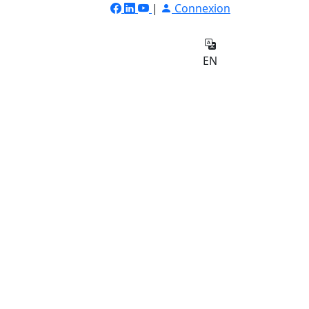
|
Connexion
ilateur
Qui
e
sommes-
Contact
EN
nous