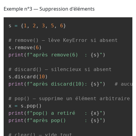
Exemple n°3 — Suppression d'éléments
s 
=
{
1
,
2
,
3
,
5
,
6
}
# remove() — lève KeyError si absent
s
.
remove
(
6
)
print
(
f"après remove(6)  : 
{
s
}
"
)
# discard() — silencieux si absent
s
.
discard
(
10
)
print
(
f"après discard(10): 
{
s
}
"
)
# aucun
# pop() — supprime un élément arbitraire
x 
=
 s
.
pop
(
)
print
(
f"pop() a retiré   : 
{
x
}
"
)
print
(
f"après pop()      : 
{
s
}
"
)
# clear() — vide tout