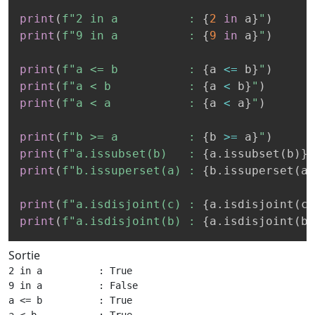
print
(
f"2 in a          : 
{
2
in
 a
}
"
)
print
(
f"9 in a          : 
{
9
in
 a
}
"
)
print
(
f"a <= b          : 
{
a 
<=
 b
}
"
)
print
(
f"a < b           : 
{
a 
<
 b
}
"
)
print
(
f"a < a           : 
{
a 
<
 a
}
"
)
print
(
f"b >= a          : 
{
b 
>=
 a
}
"
)
print
(
f"a.issubset(b)   : 
{
a
.
issubset
(
b
)
}
"
print
(
f"b.issuperset(a) : 
{
b
.
issuperset
(
a
)
print
(
f"a.isdisjoint(c) : 
{
a
.
isdisjoint
(
c
)
print
(
f"a.isdisjoint(b) : 
{
a
.
isdisjoint
(
b
)
Sortie
2 in a          : True

9 in a          : False

a <= b          : True

a < b           : True
