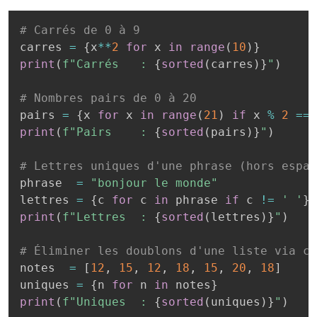
# Carrés de 0 à 9
carres 
=
{
x
**
2
for
 x 
in
range
(
10
)
}
print
(
f"Carrés   : 
{
sorted
(
carres
)
}
"
)
# Nombres pairs de 0 à 20
pairs 
=
{
x 
for
 x 
in
range
(
21
)
if
 x 
%
2
==
print
(
f"Pairs    : 
{
sorted
(
pairs
)
}
"
)
# Lettres uniques d'une phrase (hors espac
phrase  
=
"bonjour le monde"
lettres 
=
{
c 
for
 c 
in
 phrase 
if
 c 
!=
' '
}
print
(
f"Lettres  : 
{
sorted
(
lettres
)
}
"
)
# Éliminer les doublons d'une liste via co
notes  
=
[
12
,
15
,
12
,
18
,
15
,
20
,
18
]
uniques 
=
{
n 
for
 n 
in
 notes
}
print
(
f"Uniques  : 
{
sorted
(
uniques
)
}
"
)