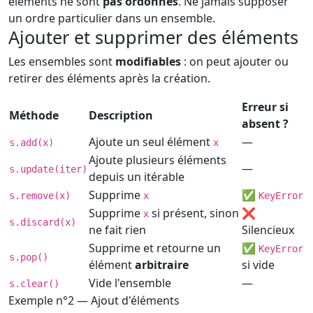
éléments ne sont
pas ordonnés
. Ne jamais supposer
un ordre particulier dans un ensemble.
Ajouter et supprimer des éléments
Les ensembles sont
modifiables
: on peut ajouter ou
retirer des éléments après la création.
Erreur si
Méthode
Description
absent ?
Ajoute un seul élément
—
s.add(x)
x
Ajoute plusieurs éléments
—
s.update(iter)
depuis un itérable
Supprime
✅
s.remove(x)
x
KeyError
Supprime
si présent, sinon
❌
x
s.discard(x)
ne fait rien
Silencieux
Supprime et retourne un
✅
KeyError
s.pop()
élément
arbitraire
si vide
Vide l'ensemble
—
s.clear()
Exemple n°2 — Ajout d'éléments