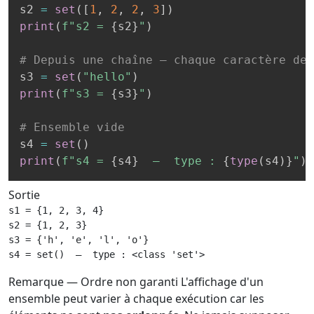
s2 
=
set
(
[
1
,
2
,
2
,
3
]
)
print
(
f"s2 = 
{
s2
}
"
)
# Depuis une chaîne — chaque caractère dev
s3 
=
set
(
"hello"
)
print
(
f"s3 = 
{
s3
}
"
)
# Ensemble vide
s4 
=
set
(
)
print
(
f"s4 = 
{
s4
}
  —  type : 
{
type
(
s4
)
}
"
)
Sortie
s1 = {1, 2, 3, 4}

s2 = {1, 2, 3}

s3 = {'h', 'e', 'l', 'o'}

s4 = set()  —  type : <class 'set'>
Remarque — Ordre non garanti
L'affichage d'un
ensemble peut varier à chaque exécution car les