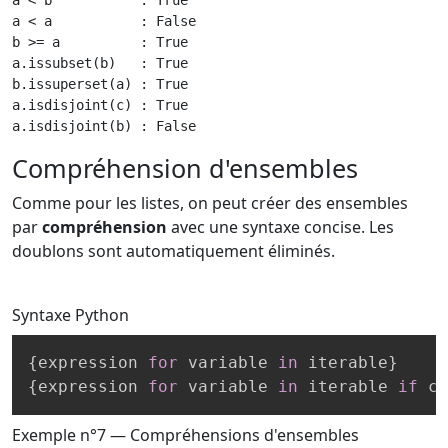
a < a           : False

b >= a          : True

a.issubset(b)   : True

b.issuperset(a) : True

a.isdisjoint(c) : True

a.isdisjoint(b) : False
Compréhension d'ensembles
Comme pour les listes, on peut créer des ensembles
par
compréhension
avec une syntaxe concise. Les
doublons sont automatiquement éliminés.
Syntaxe
Python
{
expression 
for
 variable 
in
 iterable
}
{
expression 
for
 variable 
in
 iterable 
if
 co
Exemple n°7 — Compréhensions d'ensembles