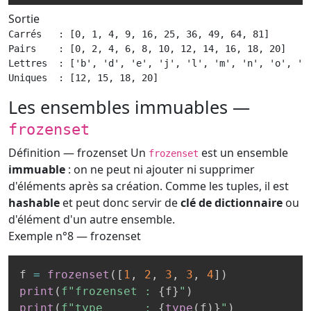
Sortie
Carrés   : [0, 1, 4, 9, 16, 25, 36, 49, 64, 81]

Pairs    : [0, 2, 4, 6, 8, 10, 12, 14, 16, 18, 20]

Lettres  : ['b', 'd', 'e', 'j', 'l', 'm', 'n', 'o', 'r'
Uniques  : [12, 15, 18, 20]
Les ensembles immuables —
frozenset
Définition — frozenset
Un
est un ensemble
frozenset
immuable
: on ne peut ni ajouter ni supprimer
d'éléments après sa création. Comme les tuples, il est
hashable
et peut donc servir de
clé de dictionnaire
ou
d'élément d'un autre ensemble.
Exemple n°8 — frozenset
f 
=
frozenset
(
[
1
,
2
,
3
,
3
,
4
]
)
print
(
f"frozenset : 
{
f
}
"
)
print
(
f"type      : 
{
type
(
f
)
}
"
)