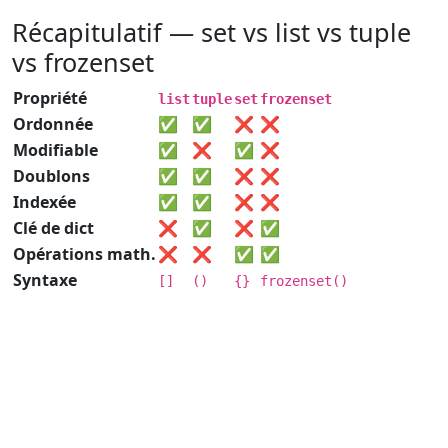
Récapitulatif — set vs list vs tuple
vs frozenset
Propriété
list
tuple
set
frozenset
Ordonnée
✅
✅
❌
❌
Modifiable
✅
❌
✅
❌
Doublons
✅
✅
❌
❌
Indexée
✅
✅
❌
❌
Clé de dict
❌
✅
❌
✅
Opérations math.
❌
❌
✅
✅
Syntaxe
[]
()
{}
frozenset()