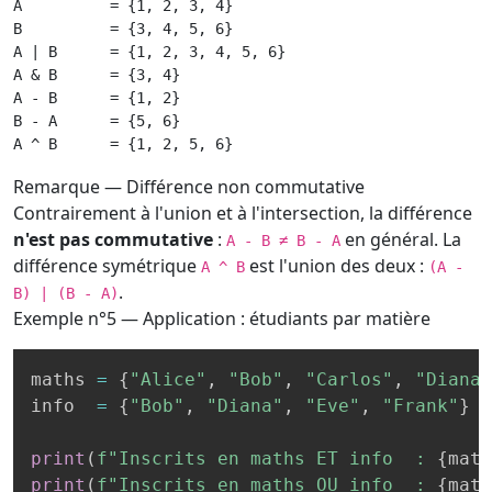
A          = {1, 2, 3, 4}

B          = {3, 4, 5, 6}

A | B      = {1, 2, 3, 4, 5, 6}

A & B      = {3, 4}

A - B      = {1, 2}

B - A      = {5, 6}

A ^ B      = {1, 2, 5, 6}
Remarque — Différence non commutative
Contrairement à l'union et à l'intersection, la différence
n'est pas commutative
:
en général. La
A - B ≠ B - A
différence symétrique
est l'union des deux :
A ^ B
(A -
.
B) | (B - A)
Exemple n°5 — Application : étudiants par matière
maths 
=
{
"Alice"
,
"Bob"
,
"Carlos"
,
"Diana"
info  
=
{
"Bob"
,
"Diana"
,
"Eve"
,
"Frank"
}
print
(
f"Inscrits en maths ET info  : 
{
math
print
(
f"Inscrits en maths OU info  : 
{
math