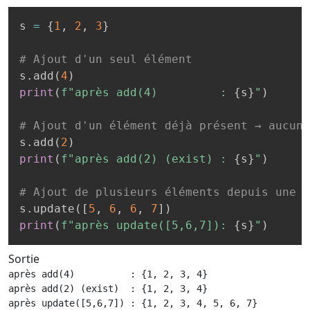
s 
=
{
1
,
2
,
3
}
# Ajout d'un seul élément
s
.
add
(
4
)
print
(
f"après add(4)         : 
{
s
}
"
)
# Ajout d'un élément déjà présent → aucun 
s
.
add
(
2
)
print
(
f"après add(2) (exist) : 
{
s
}
"
)
# Ajout de plusieurs éléments depuis une l
s
.
update
(
[
5
,
6
,
6
,
7
]
)
print
(
f"après update([5,6,7]): 
{
s
}
"
)
Sortie
après add(4)          : {1, 2, 3, 4}

après add(2) (exist)  : {1, 2, 3, 4}

après update([5,6,7]) : {1, 2, 3, 4, 5, 6, 7}