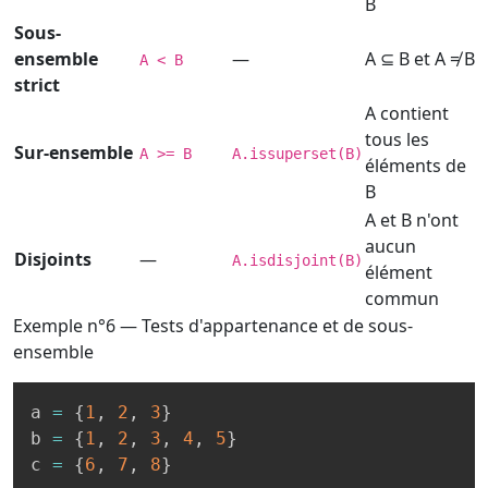
B
Sous-
ensemble
—
A ⊆ B et A ≠ B
A < B
strict
A contient
tous les
Sur-ensemble
A >= B
A.issuperset(B)
éléments de
B
A et B n'ont
aucun
Disjoints
—
A.isdisjoint(B)
élément
commun
Exemple n°6 — Tests d'appartenance et de sous-
ensemble
a 
=
{
1
,
2
,
3
}
b 
=
{
1
,
2
,
3
,
4
,
5
}
c 
=
{
6
,
7
,
8
}