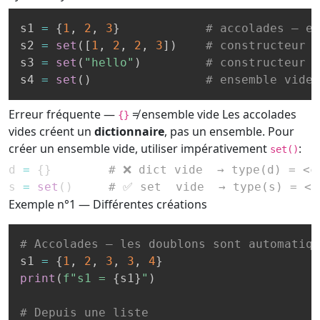
s1 
=
{
1
,
2
,
3
}
# accolades — en
s2 
=
set
(
[
1
,
2
,
2
,
3
]
)
# constructeur d
s3 
=
set
(
"hello"
)
# constructeur d
s4 
=
set
(
)
# ensemble vide 
Erreur fréquente —
≠ ensemble vide
Les accolades
{}
vides créent un
dictionnaire
, pas un ensemble. Pour
créer un ensemble vide, utiliser impérativement
:
set()
d 
=
{
}
# ❌ dict vide  → type(d) = <c
s 
=
set
(
)
# ✅ set  vide  → type(s) = <c
Exemple n°1 — Différentes créations
# Accolades — les doublons sont automatiqu
s1 
=
{
1
,
2
,
3
,
3
,
4
}
print
(
f"s1 = 
{
s1
}
"
)
# Depuis une liste