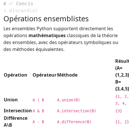
# ✅ Concis
s
.
discard
(
x
)
Opérations ensemblistes
Les ensembles Python supportent directement les
opérations
mathématiques
classiques de la théorie
des ensembles, avec des opérateurs symboliques ou
des méthodes équivalentes.
Résul
(A=
Opération
Opérateur
Méthode
{1,2,3}
B=
{3,4,5}
{1, 2,
Union
A | B
A.union(B)
3, 4, 
Intersection
A & B
A.intersection(B)
{3}
Différence
A - B
A.difference(B)
{1, 2}
A\B