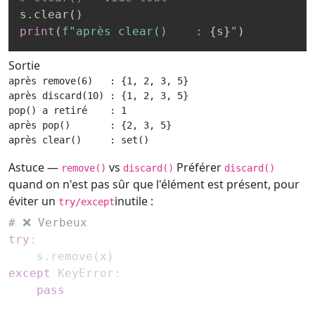
s
.
clear
(
)
print
(
f"après clear()    : 
{
s
}
"
)
Sortie
après remove(6)   : {1, 2, 3, 5}

après discard(10) : {1, 2, 3, 5}

pop() a retiré    : 1

après pop()       : {2, 3, 5}

après clear()     : set()
Astuce —
vs
Préférer
remove()
discard()
discard()
quand on n'est pas sûr que l'élément est présent, pour
éviter un
inutile :
try/except
# ❌ Verbeux
try
:
    s
.
remove
(
x
)
except
 KeyError
:
pass