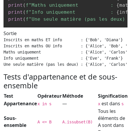
print
(
f"Maths uniquement           : 
{
math
print
(
f"Info uniquement            : 
{
info
print
(
f"Une seule matière (pas les deux) :
Sortie
Inscrits en maths ET info        : {'Bob', 'Diana'}

Inscrits en maths OU info        : {'Alice', 'Bob', 'Ca
Maths uniquement                 : {'Alice', 'Carlos'}

Info uniquement                  : {'Eve', 'Frank'}

Une seule matière (pas les deux) : {'Alice', 'Carlos',
Tests d'appartenance et de sous-
ensemble
Test
Opérateur
Méthode
Signification
Appartenance
—
est dans
x in s
x
s
Tous les
Sous-
éléments de
A <= B
A.issubset(B)
ensemble
A sont dans