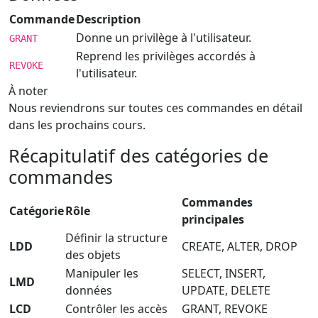
Commande
Description
Donne un privilège à l'utilisateur.
GRANT
Reprend les privilèges accordés à
REVOKE
l'utilisateur.
À noter
Nous reviendrons sur toutes ces commandes en détail
dans les prochains cours.
Récapitulatif des catégories de
commandes
Commandes
Catégorie
Rôle
principales
Définir la structure
LDD
CREATE, ALTER, DROP
des objets
Manipuler les
SELECT, INSERT,
LMD
données
UPDATE, DELETE
LCD
Contrôler les accès
GRANT, REVOKE