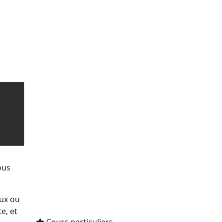
ous
eux ou
e, et