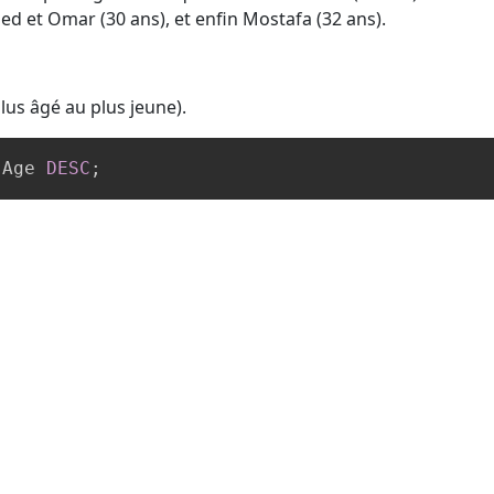
d et Omar (30 ans), et enfin Mostafa (32 ans).
lus âgé au plus jeune).
 Age 
DESC
;