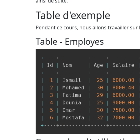
ainsi de suite.
Table d'exemple
Pendant ce cours, nous allons travailler sur l
Table - Employes
+
----+---------+-----+---------
|
 Id 
|
 Nom     
|
 Age 
|
 Salaire 
+
----+---------+-----+---------
|
1
|
 Ismail  
|
25
|
6000.00
|
2
|
 Mohamed 
|
30
|
8000.40
|
3
|
 Fatima  
|
29
|
6000.00
|
4
|
 Dounia  
|
25
|
9000.00
|
5
|
 Omar    
|
30
|
7500.00
|
6
|
 Mostafa 
|
32
|
7000.00
+
----+---------+-----+---------