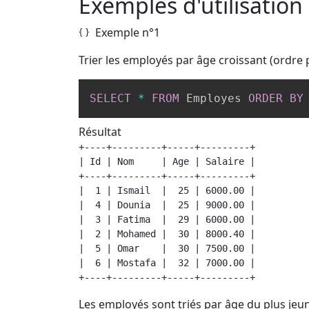
Exemples d'utilisation
Exemple n°1
Trier les employés par âge croissant (ordre 
SELECT
*
FROM
 Employes 
ORDER
BY
Résultat
+----+---------+-----+---------+

| Id | Nom     | Age | Salaire |

+----+---------+-----+---------+

|  1 | Ismail  |  25 | 6000.00 |

|  4 | Dounia  |  25 | 9000.00 |

|  3 | Fatima  |  29 | 6000.00 |

|  2 | Mohamed |  30 | 8000.40 |

|  5 | Omar    |  30 | 7500.00 |

|  6 | Mostafa |  32 | 7000.00 |

+----+---------+-----+---------+
Les employés sont triés par âge du plus jeun