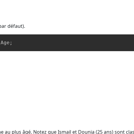
par défaut).
 Age
;
e au plus âgé. Notez que Ismail et Dounia (25 ans) sont cla