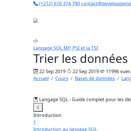
(+212) 616 374 790
contact@developpeme
Co
Langage SQL
MP, PSI et la TSI
Trier les données
22 Sep 2019
22 Sep 2019
11996 vues
Accueil
Cours
Bases de données
Lan
Langage SQL - Guide complet pour les d
Introduction
1
Introduction au langage SQL