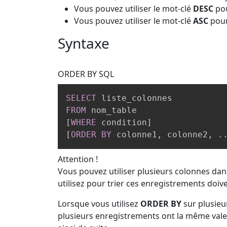
Vous pouvez utiliser le mot-clé
DESC
pou
Vous pouvez utiliser le mot-clé
ASC
pour
Syntaxe
ORDER BY
SQL
SELECT
FROM
[
WHERE
 condition
]
[
ORDER
BY
 colonne1
,
 colonne2
,
.
Attention !
Vous pouvez utiliser plusieurs colonnes da
utilisez pour trier ces enregistrements doive
Lorsque vous utilisez
ORDER BY
sur plusieu
plusieurs enregistrements ont la même valeur