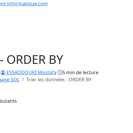
nt-informatique.com
urs & Exercices
Comp
Tutoriels
Formations
Quiz
en lign
 - ORDER BY
ESSADDOUKI Mostafa
5 min de lecture
gage SQL
Trier les données - ORDER BY
ébutants
14/22