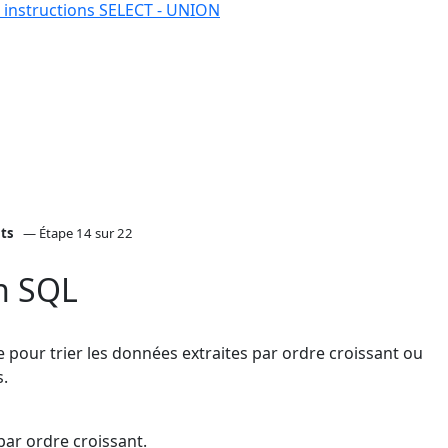
s instructions SELECT - UNION
nts
— Étape 14 sur 22
n SQL
e pour trier les données extraites par ordre croissant ou
s.
par ordre croissant.