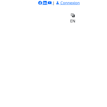
|
Connexion
ilateur
Qui
e
sommes-
Contact
EN
nous