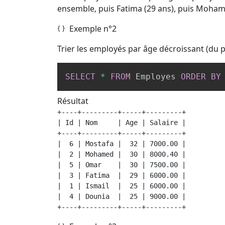
ensemble, puis Fatima (29 ans), puis Mohame
Exemple n°2
Trier les employés par âge décroissant (du p
SELECT
*
FROM
 Employes 
ORDER
BY
Résultat
+----+---------+-----+---------+

| Id | Nom     | Age | Salaire |

+----+---------+-----+---------+

|  6 | Mostafa |  32 | 7000.00 |

|  2 | Mohamed |  30 | 8000.40 |

|  5 | Omar    |  30 | 7500.00 |

|  3 | Fatima  |  29 | 6000.00 |

|  1 | Ismail  |  25 | 6000.00 |

|  4 | Dounia  |  25 | 9000.00 |

+----+---------+-----+---------+