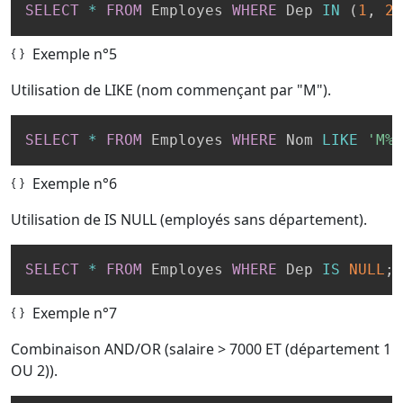
SELECT
*
FROM
 Employes 
WHERE
 Dep 
IN
(
1
,
2
,
Exemple n°5
Utilisation de LIKE (nom commençant par "M").
SELECT
*
FROM
 Employes 
WHERE
 Nom 
LIKE
'M%'
Exemple n°6
Utilisation de IS NULL (employés sans département).
SELECT
*
FROM
 Employes 
WHERE
 Dep 
IS
NULL
;
Exemple n°7
Combinaison AND/OR (salaire > 7000 ET (département 1
OU 2)).