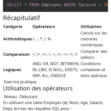
SELECT
*
FROM
 Employes 
WHERE
 Salaire 
>
700
Récapitulatif
Catégorie
Opérateurs
Utilisation
Calculs sur les
Arithmétiques
+, -, *, /, %
colonnes
numériques
Comparer des
Comparaison
=, !=, <>, >, <, >=, <=, !<, !>
valeurs
AND, OR, NOT, BETWEEN,
Conditions
Logiques
IN, LIKE, IS NULL, EXISTS,
complexes et
ANY, ALL, UNIQUE
tests spéciaux
Exercice pratique
Utilisation des opérateurs
Niveau : Débutant
En utilisant une table Employes (Id, Nom, Age, Salaire,
Dep), écrivez les requêtes SQL pour :