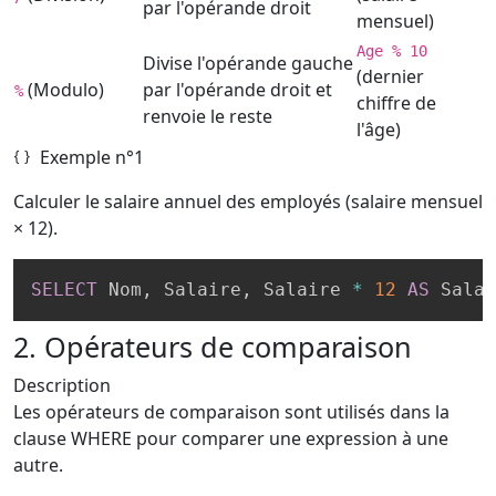
par l'opérande droit
mensuel)
Age % 10
Divise l'opérande gauche
(dernier
(Modulo)
par l'opérande droit et
%
chiffre de
renvoie le reste
l'âge)
Exemple n°1
Calculer le salaire annuel des employés (salaire mensuel
× 12).
SELECT
 Nom
,
 Salaire
,
 Salaire 
*
12
AS
 Salai
2. Opérateurs de comparaison
Description
Les opérateurs de comparaison sont utilisés dans la
clause WHERE pour comparer une expression à une
autre.