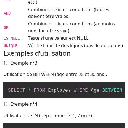
etc.)
Combine plusieurs conditions (toutes
AND
doivent être vraies)
Combine plusieurs conditions (au moins
OR
une doit être vraie)
Teste si une valeur est NULL
IS NULL
Vérifie l'unicité des lignes (pas de doublons)
UNIQUE
Exemples d'utilisation
Exemple n°3
Utilisation de BETWEEN (âge entre 25 et 30 ans).
SELECT
*
FROM
 Employes 
WHERE
 Age 
BETWEEN
2
Exemple n°4
Utilisation de IN (départements 1, 2 ou 3).