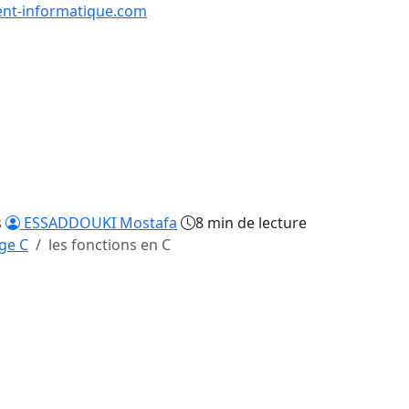
nt-informatique.com
urs & Exercices
Comp
Tutoriels
Formations
Quiz
en lign
s
ESSADDOUKI Mostafa
8 min de lecture
ge C
les fonctions en C
/31