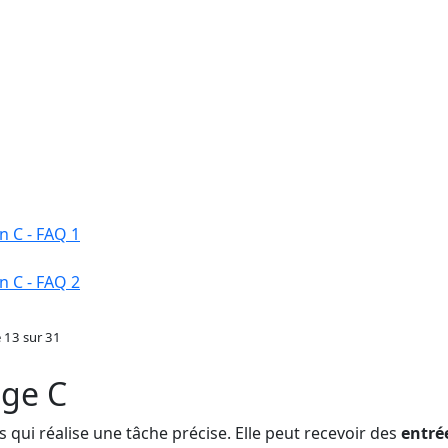
n C - FAQ 1
n C - FAQ 2
 13 sur 31
age C
 qui réalise une tâche précise. Elle peut recevoir des
entré