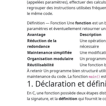
(appelées paramètres), effectuer des calcul
regrouper des instructions utilisées fréque
le même code.
Définition — Fonction
Une
fonction
est un b
paramètres et éventuellement retourner une v
Avantage
Description
Réduction de la
Une opération 
redondance
nécessaire
Maintenance simplifiée
Une modificati
Organisation modulaire
Un programme 
Réutilisabilité
Une fonction b
À retenir
Un programme bien structuré utilise 
maintenance du code. La fonction
est
main()
1. Déclaration et défin
En C, une fonction possède deux étapes disti
la signature, et la
définition
qui fournit le c