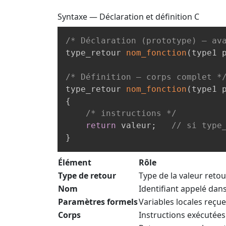
Syntaxe — Déclaration et définition
C
/* Déclaration (prototype) — av
type_retour 
nom_fonction
(
type1 
/* Définition — corps complet *
type_retour 
nom_fonction
(
type1 
{
/* instructions */
return
 valeur
;
// si type
}
Élément
Rôle
Type de retour
Type de la valeur retou
Nom
Identifiant appelé dans
Paramètres formels
Variables locales reçue
Corps
Instructions exécutées 