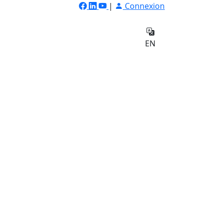
|
Connexion
ilateur
Qui
e
sommes-
Contact
EN
nous