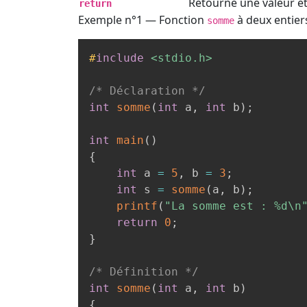
Retourne une valeur et 
return
Exemple n°1 — Fonction
à deux entier
somme
#
include
<stdio.h>
/* Déclaration */
int
somme
(
int
 a
,
int
 b
)
;
int
main
(
)
{
int
 a 
=
5
,
 b 
=
3
;
int
 s 
=
somme
(
a
,
 b
)
;
printf
(
"La somme est : %d\n
return
0
;
}
/* Définition */
int
somme
(
int
 a
,
int
 b
)
{