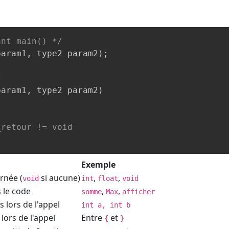
ant main() */
param1
,
 type2 param2
)
;
/
param1
,
 type2 param2
)
_retour != void
Exemple
rnée (
si aucune)
,
,
void
int
float
void
 le code
,
,
somme
Max
afficher
s lors de l'appel
int a, int b
lors de l'appel
Entre
et
{
}