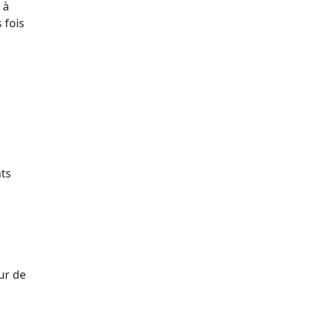
 à
 fois
ts
ur de