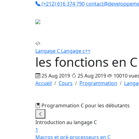
(+212) 616 374 790
contact@developpeme
Co
Langage C
Langage c++
les fonctions en C
25 Aug 2019
25 Aug 2019
10010 vue
Accueil
Cours
Programmation
Langa
Programmation C pour les débutants
13
Introduction au langage C
1
Macros et pré-processeurs en C