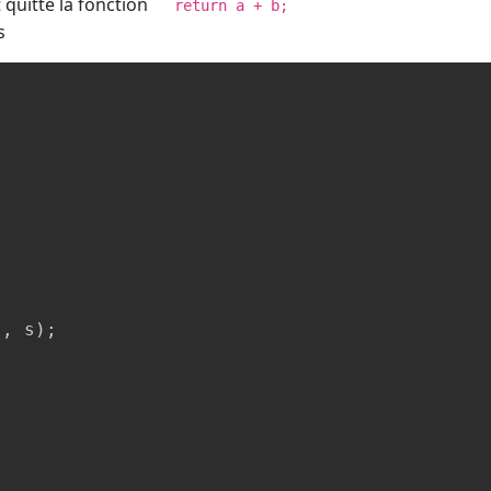
quitte la fonction
return a + b;
s
"
,
 s
)
;