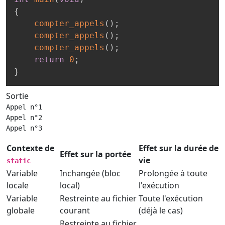
{
compter_appels
(
)
;
compter_appels
(
)
;
compter_appels
(
)
;
return
0
;
}
Sortie
Appel n°1

Appel n°2

Appel n°3
Contexte de
Effet sur la durée de
Effet sur la portée
vie
static
Variable
Inchangée (bloc
Prolongée à toute
locale
local)
l'exécution
Variable
Restreinte au fichier
Toute l'exécution
globale
courant
(déjà le cas)
Restreinte au fichier