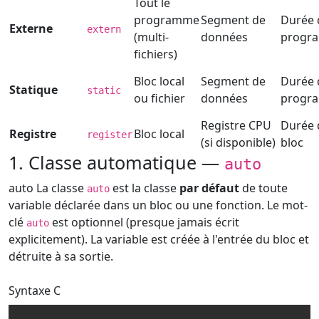
Tout le
programme
Segment de
Durée 
Externe
extern
(multi-
données
progr
fichiers)
Bloc local
Segment de
Durée 
Statique
static
ou fichier
données
progr
Registre CPU
Durée 
Registre
Bloc local
register
(si disponible)
bloc
1. Classe automatique —
auto
auto
La classe
est la classe
par défaut
de toute
auto
variable déclarée dans un bloc ou une fonction. Le mot-
clé
est optionnel (presque jamais écrit
auto
explicitement). La variable est créée à l'entrée du bloc et
détruite à sa sortie.
Syntaxe
C