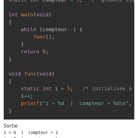
int
main
(
void
)
{
while
(
compteur
--
)
{
func
(
)
;
}
return
0
;
}
void
func
(
void
)
{
static
int
 i 
=
5
;
/* initialisée à 5
    i
++
;
printf
(
"i = %d  |  compteur = %d\n"
,
 i
}
Sortie
i = 6  |  compteur = 2
