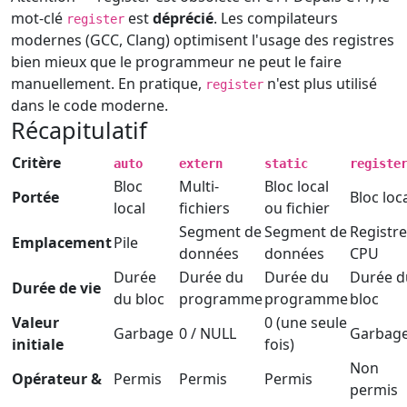
mot-clé
est
déprécié
. Les compilateurs
register
modernes (GCC, Clang) optimisent l'usage des registres
bien mieux que le programmeur ne peut le faire
manuellement. En pratique,
n'est plus utilisé
register
dans le code moderne.
Récapitulatif
Critère
auto
extern
static
registe
Bloc
Multi-
Bloc local
Portée
Bloc loc
local
fichiers
ou fichier
Segment de
Segment de
Registre
Emplacement
Pile
données
données
CPU
Durée
Durée du
Durée du
Durée d
Durée de vie
du bloc
programme
programme
bloc
Valeur
0 (une seule
Garbage
0 / NULL
Garbag
initiale
fois)
Non
Opérateur &
Permis
Permis
Permis
permis