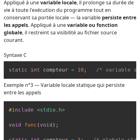
Appliqué à une
variable locale
, il prolonge sa durée de
vie à toute l'exécution du programme tout en
conservant sa portée locale — la variable
persiste entre
les appels
. Appliqué à une
variable ou fonction
globale
, il restreint sa visibilité au fichier source
courant.
Syntaxe
C
static
int
 compteur 
=
10
;
/* variable st
Exemple n°3 — Variable locale statique qui persiste
entre les appels
#
include
<stdio.h>
void
func
(
void
)
;
static
int
 compteur 
=
3
;
/* globale stat