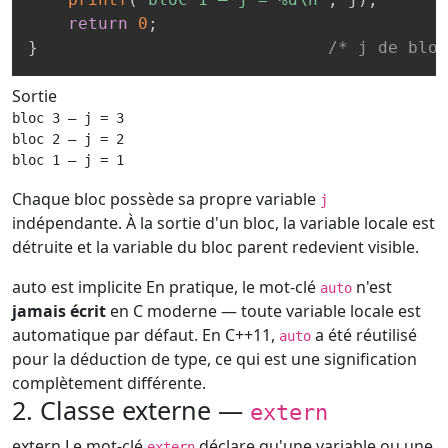
return
0
;
}
/* j de bloc
Sortie
bloc 3 — j = 3

bloc 2 — j = 2

bloc 1 — j = 1
Chaque bloc possède sa propre variable
j
indépendante. À la sortie d'un bloc, la variable locale est
détruite et la variable du bloc parent redevient visible.
auto est implicite
En pratique, le mot-clé
n'est
auto
jamais écrit
en C moderne — toute variable locale est
automatique par défaut. En C++11,
a été réutilisé
auto
pour la déduction de type, ce qui est une signification
complètement différente.
2. Classe externe —
extern
extern
Le mot-clé
déclare qu'une variable ou une
extern