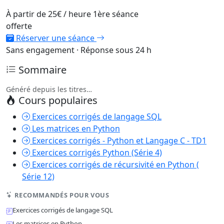
À partir de
25€
/ heure
1ère séance
offerte
Réserver une séance
Sans engagement · Réponse sous 24 h
Sommaire
Généré depuis les titres…
Cours populaires
Exercices corrigés de langage SQL
Les matrices en Python
Exercices corrigés - Python et Langage C - TD1
Exercices corrigés Python (Série 4)
Exercices corrigés de récursivité en Python (
Série 12)
RECOMMANDÉS POUR VOUS
Exercices corrigés de langage SQL
Les matrices en Python