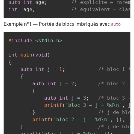
auto
int
 age
;
/* explicite — rareme
int
  age
;
/* équivalent — class
Exemple n°1 — Portée de blocs imbriqués avec
auto
#
include
<stdio.h>
int
main
(
void
)
{
auto
int
 j 
=
1
;
/* bloc 1 */
{
auto
int
 j 
=
2
;
/* bloc 2 — 
{
auto
int
 j 
=
3
;
/* bloc 3 — 
printf
(
"bloc 3 — j = %d\n"
,
 j
)
}
/* j de bloc
printf
(
"bloc 2 — j = %d\n"
,
 j
)
;
}
/* j de bloc
printf
(
"bloc 1 — j = %d\n"
,
 j
)
;