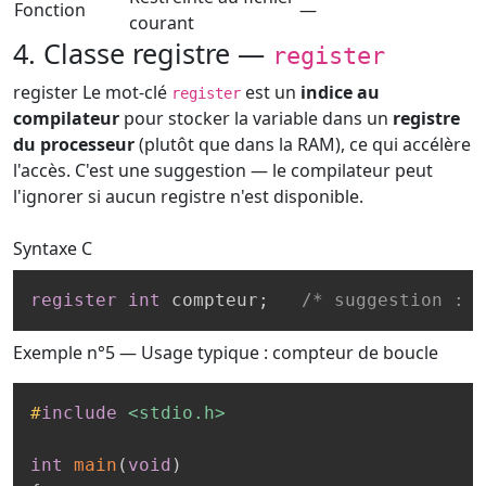
Fonction
—
courant
4. Classe registre —
register
register
Le mot-clé
est un
indice au
register
compilateur
pour stocker la variable dans un
registre
du processeur
(plutôt que dans la RAM), ce qui accélère
l'accès. C'est une suggestion — le compilateur peut
l'ignorer si aucun registre n'est disponible.
Syntaxe
C
register
int
 compteur
;
/* suggestion : s
Exemple n°5 — Usage typique : compteur de boucle
#
include
<stdio.h>
int
main
(
void
)