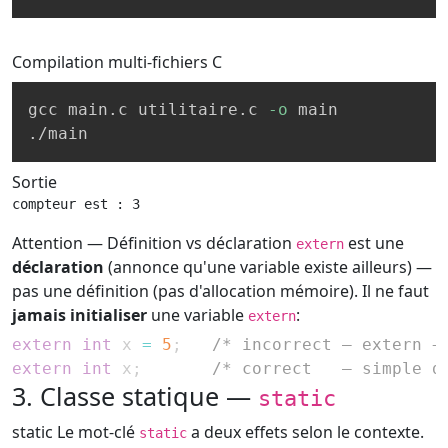
Compilation multi-fichiers
C
gcc main.c utilitaire.c 
-o
 main

./main
Sortie
compteur est : 3
Attention — Définition vs déclaration
est une
extern
déclaration
(annonce qu'une variable existe ailleurs) —
pas une définition (pas d'allocation mémoire). Il ne faut
jamais initialiser
une variable
:
extern
extern
int
 x 
=
5
;
/* incorrect — extern +
extern
int
 x
;
/* correct   — simple d
3. Classe statique —
static
static
Le mot-clé
a deux effets selon le contexte.
static