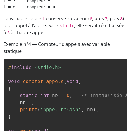
i = 7  |  compteur = 1

i = 8  |  compteur = 0
La variable locale
conserve sa valeur (
, puis
, puis
)
i
6
7
8
d'un appel à l'autre. Sans
, elle serait réinitialisée
static
à
à chaque appel.
5
Exemple n°4 — Compteur d'appels avec variable
statique
#
include
<stdio.h>
void
compter_appels
(
void
)
{
static
int
 nb 
=
0
;
/* initialisée à 
    nb
++
;
printf
(
"Appel n°%d\n"
,
 nb
)
;
}
int
main
(
void
)