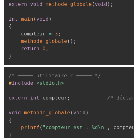
extern
void
methode_globale
(
void
)
;
int
main
(
void
)
{
    compteur 
=
3
;
methode_globale
(
)
;
return
0
;
}
/* ───── utilitaire.c ───── */
#
include
<stdio.h>
extern
int
 compteur
;
/* déclara
void
methode_globale
(
void
)
{
printf
(
"compteur est : %d\n"
,
 compteur
}