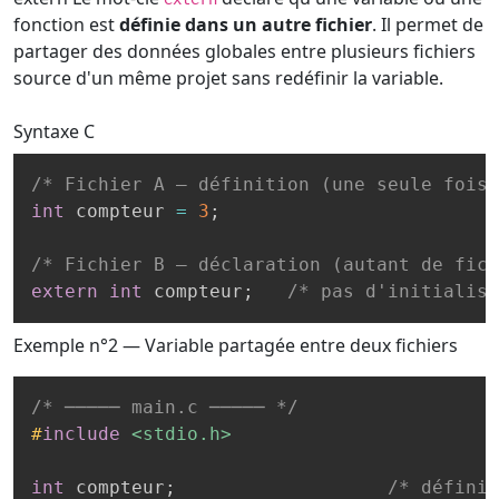
fonction est
définie dans un autre fichier
. Il permet de
partager des données globales entre plusieurs fichiers
source d'un même projet sans redéfinir la variable.
Syntaxe
C
/* Fichier A — définition (une seule fois 
int
 compteur 
=
3
;
/* Fichier B — déclaration (autant de fich
extern
int
 compteur
;
/* pas d'initialisa
Exemple n°2 — Variable partagée entre deux fichiers
/* ───── main.c ───── */
#
include
<stdio.h>
int
 compteur
;
/* définit