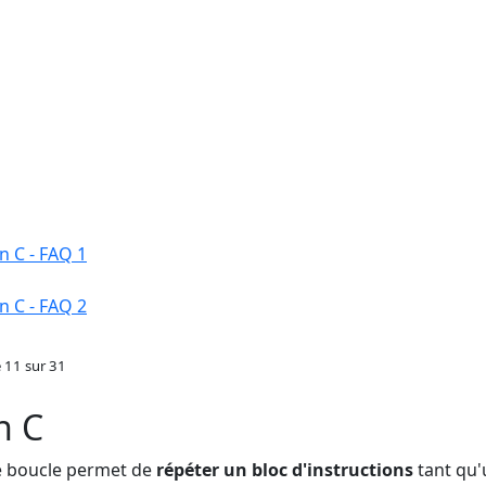
n C - FAQ 1
n C - FAQ 2
 11 sur 31
n C
 boucle permet de
répéter un bloc d'instructions
tant qu'