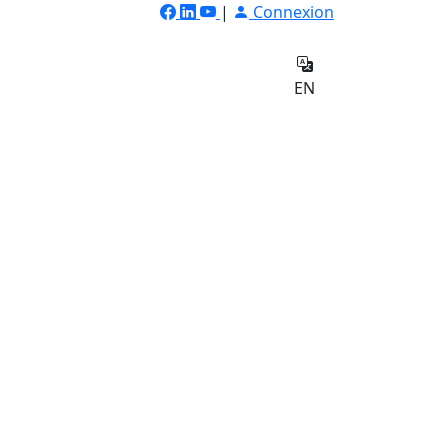
|
Connexion
ilateur
Qui
e
sommes-
Contact
EN
nous