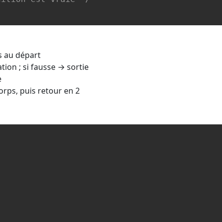
s au départ
ion ; si fausse → sortie
e
rps, puis retour en 2