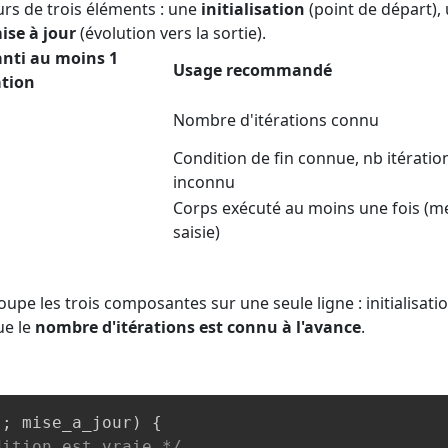
urs de trois éléments : une
initialisation
(point de départ),
ise à jour
(évolution vers la sortie).
nti au moins 1
Usage recommandé
ation
Nombre d'itérations connu
Condition de fin connue, nb itératio
inconnu
Corps exécuté au moins une fois (m
saisie)
upe les trois composantes sur une seule ligne : initialisatio
ue le
nombre d'itérations est connu à l'avance
.
 
;
 mise_a_jour
)
{
dition est vraie */