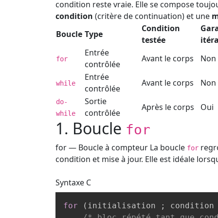
condition reste vraie. Elle se compose toujo
condition
(critère de continuation) et une
m
Condition
Gara
Boucle
Type
testée
itér
Entrée
Avant le corps
Non
for
contrôlée
Entrée
Avant le corps
Non
while
contrôlée
Sortie
do-
Après le corps
Oui
contrôlée
while
1. Boucle
for
for — Boucle à compteur
La boucle
regro
for
condition et mise à jour. Elle est idéale lorsq
Syntaxe
C
for
(
initialisation 
;
 condition
/* bloc répété tant que con