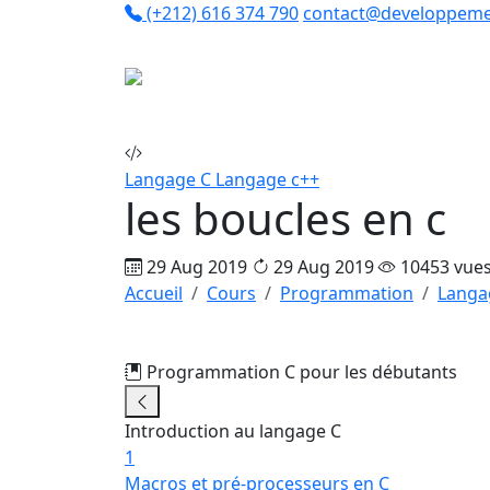
(+212) 616 374 790
contact@developpeme
Co
Langage C
Langage c++
les boucles en c
29 Aug 2019
29 Aug 2019
10453 vue
Accueil
Cours
Programmation
Langa
Programmation C pour les débutants
11
Introduction au langage C
1
Macros et pré-processeurs en C