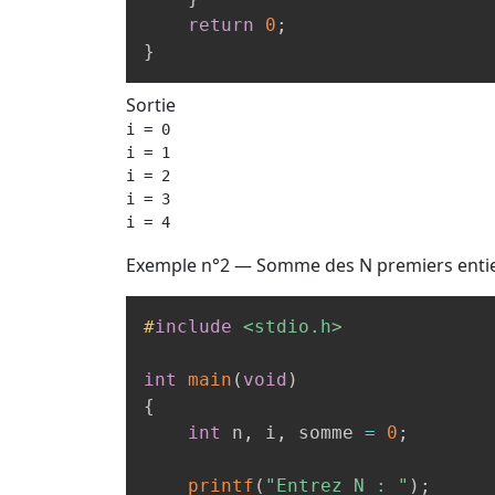
return
0
;
}
Sortie
i = 0

i = 1

i = 2

i = 3

i = 4
Exemple n°2 — Somme des N premiers enti
#
include
<stdio.h>
int
main
(
void
)
{
int
 n
,
 i
,
 somme 
=
0
;
printf
(
"Entrez N : "
)
;