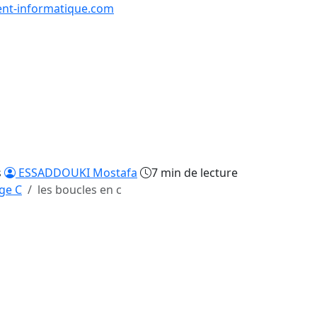
nt-informatique.com
urs & Exercices
Comp
Tutoriels
Formations
Quiz
en lign
s
ESSADDOUKI Mostafa
7 min de lecture
ge C
les boucles en c
/31