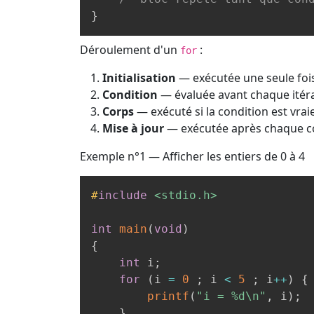
}
Déroulement d'un
:
for
Initialisation
— exécutée une seule foi
Condition
— évaluée avant chaque itérat
Corps
— exécuté si la condition est vrai
Mise à jour
— exécutée après chaque co
Exemple n°1 — Afficher les entiers de 0 à 4
#
include
<stdio.h>
int
main
(
void
)
{
int
 i
;
for
(
i 
=
0
;
 i 
<
5
;
 i
++
)
{
printf
(
"i = %d\n"
,
 i
)
;
}