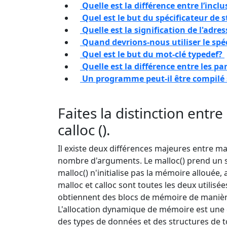
Quelle est la différence entre l’inclu
Quel est le but du spécificateur de 
Quelle est la signification de l'adr
Quand devrions-nous utiliser le spéc
Quel est le but du mot-clé typedef?
Quelle est la différence entre les p
Un programme peut-il être compilé 
Faites la distinction entre
calloc ().
Il existe deux différences majeures entre m
nombre d'arguments. Le malloc() prend un s
malloc() n'initialise pas la mémoire allouée, 
malloc et calloc sont toutes les deux utilis
obtiennent des blocs de mémoire de manièr
L'allocation dynamique de mémoire est une 
des types de données et des structures de 