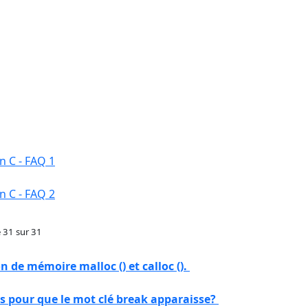
n C - FAQ 1
n C - FAQ 2
 31 sur 31
on de mémoire malloc () et calloc ().
s pour que le mot clé break apparaisse?