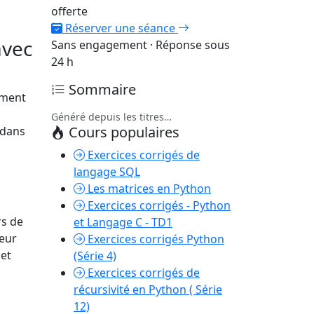
offerte
Réserver une séance
avec
Sans engagement · Réponse sous
24 h
Sommaire
uement
Généré depuis les titres…
Cours populaires
r dans
Exercices corrigés de
langage SQL
Les matrices en Python
Exercices corrigés - Python
rs de
et Langage C - TD1
leur
Exercices corrigés Python
 et
(Série 4)
Exercices corrigés de
récursivité en Python ( Série
12)