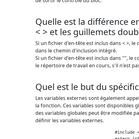
de sortir le contrôle du bloc.
Quelle est la différence en
< > et les guillemets doub
Si un fichier d'en-tête est inclus dans < >, l
dans le chemin d'inclusion intégré.
Si un fichier d'en-tête est inclus dans "", le
le répertoire de travail en cours, s'il n'est 
Quel est le but du spécifi
Les variables externes sont également appel
la fonction. Ces variables sont disponibles g
des variables globales peut être modifiée par
définir les variables externes.
                                #include <
                                extern int