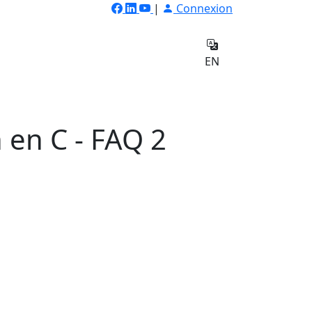
|
Connexion
ilateur
Qui
e
sommes-
Contact
EN
nous
 en C - FAQ 2