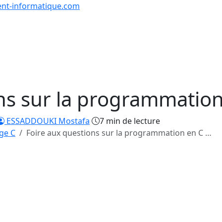
nt-informatique.com
urs & Exercices
Comp
Tutoriels
Formations
Quiz
en lign
ns sur la programmation
ESSADDOUKI Mostafa
7 min de lecture
ge C
Foire aux questions sur la programmation en C …
/31