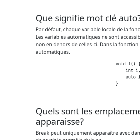
Que signifie mot clé auto
Par défaut, chaque variable locale de la fon
Les variables automatiques ne sont accessible
non en dehors de celles-ci. Dans la fonction c
automatiques.
                                void f() {
                                    int i;
                                    auto i
                                }

Quels sont les emplaceme
apparaisse?
Break peut uniquement apparaître avec dans l