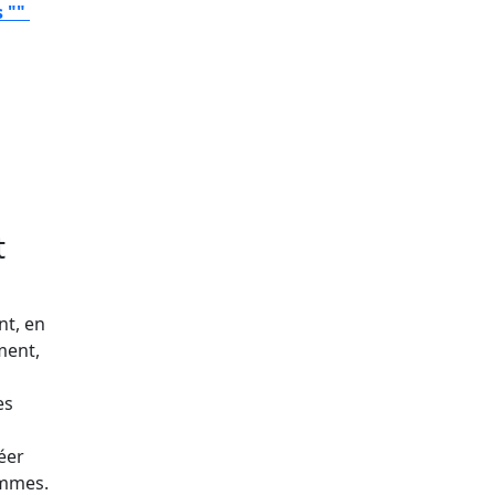
s ""
t
nt, en
ment,
es
éer
ammes.