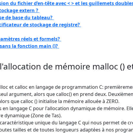
sion du fichier d’en-tête avec < > et les guillemets double
stockage extern ?
esse de base du tableau?
ificateur de stockage de registre?
aramètres réels et formels?
sans la fonction main ()?
 l'allocation de mémoire malloc () e
alloc et calloc en langage de programmation C: premièreme
eul argument, alors que calloc() en prend deux. Deuxième
alors que calloc () initialise la mémoire allouée à ZERO.
ées en langage C pour l'allocation dynamique de mémoire. Ell
e dynamique (Zone de Tas).
caractéristique unique du langage C qui nous permet de cr
toutes tailles et de toutes longueurs adaptées à nos progr