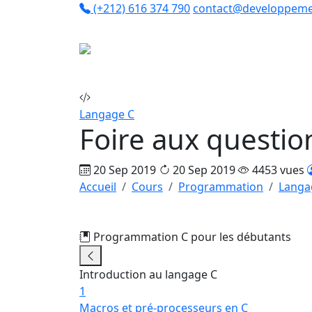
(+212) 616 374 790
contact@developpeme
Co
Langage C
Foire aux questio
20 Sep 2019
20 Sep 2019
4453 vues
Accueil
Cours
Programmation
Langa
Programmation C pour les débutants
31
Introduction au langage C
1
Macros et pré-processeurs en C