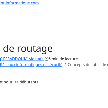
nt-informatique.com
urs & Exercices
Comp
Tutoriels
Formations
Quiz
en lign
e de routage
ESSADDOUKI Mostafa
6 min de lecture
Réseaux informatiques et sécurité
Concepts de table de
et pour les débutants
38/63