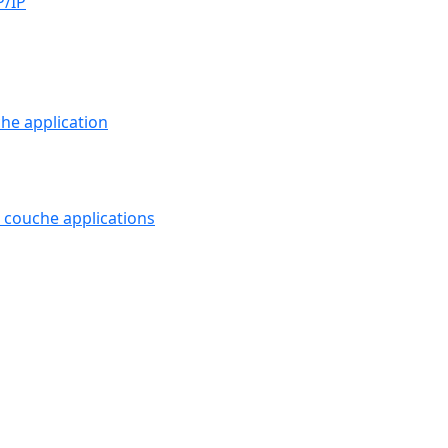
P/IP
che application
a couche applications