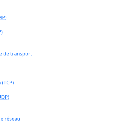
MP)
P)
he de transport
 (TCP)
UDP)
he réseau