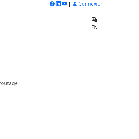
|
Connexion
ilateur
Qui
e
sommes-
Contact
EN
nous
 routage