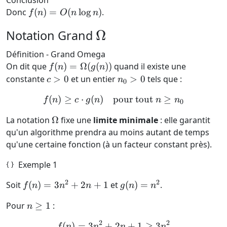
Conclusion
27
f(n)
Donc
(
)
=
(
l
o
g
)
.
f
n
O
n
n
=
\Omega
Ω
Notation Grand
O(n
\log
Définition - Grand Omega
n)
f(n) =
On dit que
(
)
=
Ω
(
(
))
quand il existe une
f
n
g
n
\Omega(g(n))
c
n_0
constante
>
0
et un entier
>
0
tels que :
c
n
0
>
> 0
(
)
≥
⋅
(
)
pour tout
f(n) \ge c \cdot g(n) \qua
≥
f
n
c
g
n
n
n
0
0
\Omega
La notation
Ω
fixe une
limite minimale
: elle garantit
qu'un algorithme prendra au moins autant de temps
qu'une certaine fonction (à un facteur constant près).
Exemple 1
2
2
f(n)
g(n)
Soit
(
)
=
3
+
2
+
1
et
(
)
=
.
f
n
n
n
g
n
n
=
=
n
Pour
≥
1
:
n
3n^2
n^2
\ge
+ 2n
2
2
(
)
=
3
+
f(n) = 3n^2 + 2n + 1 \ge 
2
+
1
≥
3
f
n
n
n
n