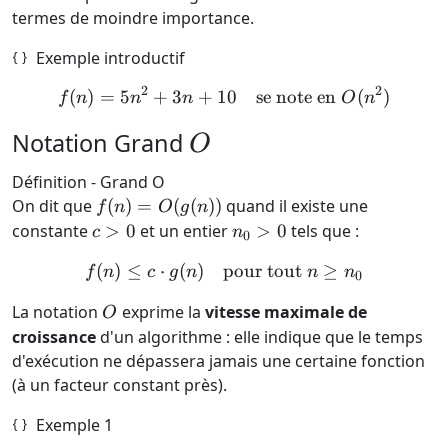
termes de moindre importance.
Exemple introductif
2
2
(
)
=
5
+
3
+
10
f(n) = 5n^2 + 3n + 10 \qu
se note en
(
)
f
n
n
n
O
n
O
Notation Grand
O
Définition - Grand O
f(n) =
On dit que
(
)
=
(
(
))
quand il existe une
f
n
O
g
n
O(g(n))
c
n_0
constante
>
0
et un entier
>
0
tels que :
c
n
0
>
> 0
(
)
≤
⋅
(
)
pour tout
f(n) \le c \cdot g(n) \quad
≥
f
n
c
g
n
n
n
0
0
O
La notation
exprime la
vitesse maximale de
O
croissance
d'un algorithme : elle indique que le temps
d'exécution ne dépassera jamais une certaine fonction
(à un facteur constant près).
Exemple 1