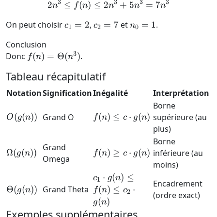
3
3
3
3
2
≤
(
)
≤
2
2n^3 \le f(n) \le 2n^3 + 
+
5
=
7
n
f
n
n
n
n
1
5n^2
c_1
c_2
n_0
On peut choisir
=
2
,
=
7
et
=
1
.
c
c
n
1
2
0
=
=
= 1
Conclusion
2
7
3
f(n) =
Donc
(
)
=
Θ
(
)
.
f
n
n
\Theta(n^3)
Tableau récapitulatif
Notation
Signification
Inégalité
Interprétation
Borne
O(g(n))
f(n)
(
(
))
(
)
≤
⋅
(
)
Grand O
supérieure (au
O
g
n
f
n
c
g
n
\le c
plus)
\cdot
Borne
Grand
g(n)
\Omega(g(n))
f(n)
Ω
(
(
))
(
)
≥
⋅
(
)
inférieure (au
g
n
f
n
c
g
n
Omega
\ge c
moins)
\cdot
c_1
⋅
(
)
≤
c
g
n
1
Encadrement
g(n)
\cdot
\Theta(g(n))
Θ
(
(
))
Grand Theta
(
)
≤
⋅
g
n
f
n
c
2
(ordre exact)
g(n)
(
)
g
n
\le
Exemples supplémentaires