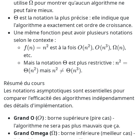
\Omega
utilise
Ω
pour montrer qu'aucun algorithme ne
peut faire mieux.
\Theta
Θ
est la notation la plus précise : elle indique que
l'algorithme a exactement cet ordre de croissance.
Une même fonction peut avoir plusieurs notations
selon le contexte :
2
2
3
f(n)
O(n^2)
O(n^3)
\Omega(n
(
)
=
est à la fois
(
)
,
(
)
,
Ω
(
)
,
f
n
n
O
n
O
n
n
=
etc.
n^2
2
\Theta
n^2 =
Mais la notation
Θ
est plus restrictive :
=
n
\Theta(
2
2
3
n^2 \neq
Θ
(
)
mais

=
Θ
(
)
.
n
n
n
\Theta(n^3)
Résumé du cours
Les notations asymptotiques sont essentielles pour
comparer l'efficacité des algorithmes indépendamment
des détails d'implémentation.
O
Grand O (
)
: borne supérieure (pire cas) -
O
l'algorithme ne sera pas plus mauvais que ça.
\Omega
Grand Omega (
Ω
)
: borne inférieure (meilleur cas) -