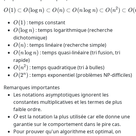
2
(
1
)
⊂
(
l
o
g
)
⊂
(
)
⊂
O(1) \subset O(\log n) \su
(
l
o
g
)
⊂
(
)
⊂
(
O
O
n
O
n
O
n
n
O
n
O
O(1)
(
1
)
: temps constant
O
O(\log
(
l
o
g
)
: temps logarithmique (recherche
O
n
n)
dichotomique)
O(n)
(
)
: temps linéaire (recherche simple)
O
n
O(n\log
(
l
o
g
)
: temps quasi-linéaire (tri fusion, tri
O
n
n
n)
rapide)
2
O(n^2)
(
)
: temps quadratique (tri à bulles)
O
n
O(2^n)
n
(
2
)
: temps exponentiel (problèmes NP-difficiles)
O
Remarques importantes
Les notations asymptotiques ignorent les
constantes multiplicatives et les termes de plus
faible ordre.
O
est la notation la plus utilisée car elle donne une
O
garantie sur le comportement dans le pire cas.
Pour prouver qu'un algorithme est optimal, on