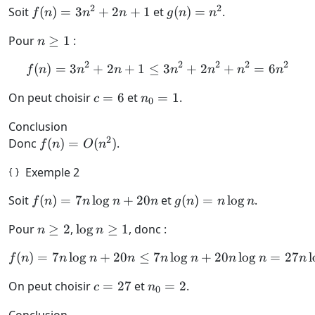
2
2
f(n)
g(n)
Soit
(
)
=
3
+
2
+
1
et
(
)
=
.
f
n
n
n
g
n
n
=
=
n
Pour
≥
1
:
n
3n^2
n^2
\ge
+ 2n
2
2
2
2
2
(
)
=
3
+
2
+
1
≤
f(n) = 3n^2 + 2n + 1 \le
3
+
2
+
=
6
f
n
n
n
n
n
n
n
1
+ 1
c
n_0
On peut choisir
=
6
et
=
1
.
c
n
0
=
= 1
Conclusion
6
2
f(n) =
Donc
(
)
=
(
)
.
f
n
O
n
O(n^2)
Exemple 2
f(n) =
g(n)
Soit
(
)
=
7
l
o
g
+
20
et
(
)
=
l
o
g
.
f
n
n
n
n
g
n
n
n
7n\log
= n
n
\log
Pour
≥
2
,
l
o
g
≥
1
, donc :
n
n
n +
\log
\ge
n
20n
n
(
)
=
7
l
o
g
+
20
≤
7
f(n) = 7n\log n + 20n \le 
l
o
g
+
20
l
o
g
=
27
l
f
n
n
n
n
n
n
n
n
n
2
\ge
1
c
n_0
On peut choisir
=
27
et
=
2
.
c
n
0
=
= 2