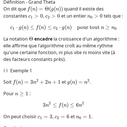
Définition - Grand Theta
f(n) =
On dit que
(
)
=
Θ
(
(
))
quand il existe des
f
n
g
n
\Theta(g(n))
c_1
c_2
n_0
constantes
>
0
,
>
0
et un entier
>
0
tels que :
c
c
n
1
2
0
>
>
> 0
⋅
(
)
≤
(
)
≤
⋅
c_1 \cdot g(n) \le f(n) \le
(
)
pour tout
≥
c
g
n
f
n
c
g
n
n
n
0
0
1
2
0
\Theta
La notation
Θ
encadre
la croissance d'un algorithme :
elle affirme que l'algorithme croît au même rythme
qu'une certaine fonction, ni plus vite ni moins vite (à
des facteurs constants près).
Exemple 1
2
2
f(n)
g(n)
Soit
(
)
=
3
+
2
+
1
et
(
)
=
.
f
n
n
n
g
n
n
=
=
n
Pour
≥
1
:
n
3n^2
n^2
\ge
+ 2n
2
2
3
≤
(
3n^2 \le f(n) \le 6n^2
)
≤
6
n
f
n
n
1
+ 1
c_1
c_2
n_0
On peut choisir
=
3
,
=
6
et
=
1
.
c
c
n
1
2
0
=
=
= 1