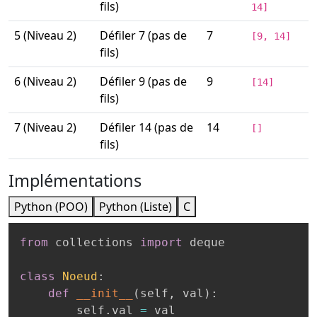
fils)
14]
5 (Niveau 2)
Défiler 7 (pas de
7
[9, 14]
fils)
6 (Niveau 2)
Défiler 9 (pas de
9
[14]
fils)
7 (Niveau 2)
Défiler 14 (pas de
14
[]
fils)
Implémentations
Python (POO)
Python (Liste)
C
from
 collections 
import
 deque

class
Noeud
:
def
__init__
(
self
,
 val
)
:
        self
.
val 
=
 val
