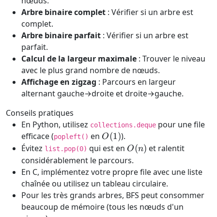
nœuds.
Arbre binaire complet
: Vérifier si un arbre est
complet.
Arbre binaire parfait
: Vérifier si un arbre est
parfait.
Calcul de la largeur maximale
: Trouver le niveau
avec le plus grand nombre de nœuds.
Affichage en zigzag
: Parcours en largeur
alternant gauche→droite et droite→gauche.
Conseils pratiques
En Python, utilisez
pour une file
collections.deque
O(1)
efficace (
en
(
1
)
).
O
popleft()
O(n)
Évitez
qui est en
(
)
et ralentit
O
n
list.pop(0)
considérablement le parcours.
En C, implémentez votre propre file avec une liste
chaînée ou utilisez un tableau circulaire.
Pour les très grands arbres, BFS peut consommer
beaucoup de mémoire (tous les nœuds d'un