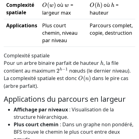
O(w)
w
O(h)
h
Complexité
(
)
où
=
(
)
où
=
O
w
w
O
h
h
spatiale
largeur max
hauteur
Applications
Plus court
Parcours complet,
chemin, niveau
copie, destruction
par niveau
Complexité spatiale
h
Pour un arbre binaire parfait de hauteur
, la file
h
−
1
2^{h-
h
contient au maximum
2
nœuds (le dernier niveau).
1}
O(n)
La complexité spatiale est donc
(
)
dans le pire cas
O
n
(arbre parfait).
Applications du parcours en largeur
Affichage par niveaux
: Visualisation de la
structure hiérarchique.
Plus court chemin
: Dans un graphe non pondéré,
BFS trouve le chemin le plus court entre deux