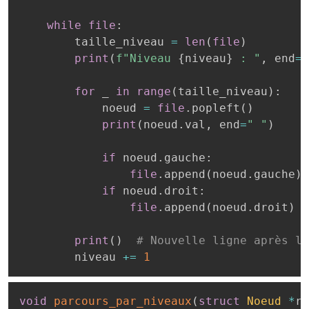
while
file
:
        taille_niveau 
=
len
(
file
)
print
(
f"Niveau 
{
niveau
}
 : "
,
 end
=
"
for
 _ 
in
range
(
taille_niveau
)
:
            noeud 
=
file
.
popleft
(
)
print
(
noeud
.
val
,
 end
=
" "
)
if
 noeud
.
gauche
:
file
.
append
(
noeud
.
gauche
)
if
 noeud
.
droit
:
file
.
append
(
noeud
.
droit
)
print
(
)
# Nouvelle ligne après le
        niveau 
+=
1
void
parcours_par_niveaux
(
struct
Noeud
*
ra