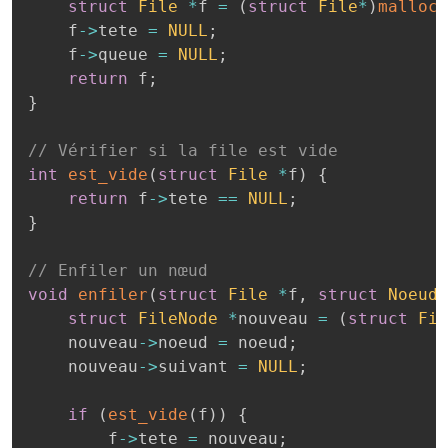
struct
File
*
f 
=
(
struct
File
*
)
malloc
(
    f
->
tete 
=
NULL
;
    f
->
queue 
=
NULL
;
return
 f
;
}
// Vérifier si la file est vide
int
est_vide
(
struct
File
*
f
)
{
return
 f
->
tete 
==
NULL
;
}
// Enfiler un nœud
void
enfiler
(
struct
File
*
f
,
struct
Noeud
struct
FileNode
*
nouveau 
=
(
struct
Fil
    nouveau
->
noeud 
=
 noeud
;
    nouveau
->
suivant 
=
NULL
;
if
(
est_vide
(
f
)
)
{
        f
->
tete 
=
 nouveau
;