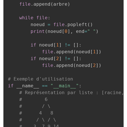
file
.
append
(
arbre
)
while
file
:
        noeud 
=
file
.
popleft
(
)
print
(
noeud
[
0
]
,
 end
=
" "
)
if
 noeud
[
1
]
!=
[
]
:
file
.
append
(
noeud
[
1
]
)
if
 noeud
[
2
]
!=
[
]
:
file
.
append
(
noeud
[
2
]
)
# Exemple d'utilisation
if
 __name__ 
==
"__main__"
:
# Représentation par liste : [racine, 
#        6
#       / \
#      4   8
#     / \ / \
#    3  7 9 14