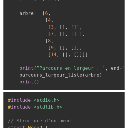
    arbre 
=
[
6
,
[
4
,
[
3
,
[
]
,
[
]
]
,
[
7
,
[
]
,
[
]
]
]
,
[
8
,
[
9
,
[
]
,
[
]
]
,
[
14
,
[
]
,
[
]
]
]
]
print
(
"Parcours en largeur : "
,
 end
=
""
    parcours_largeur_liste
(
arbre
)
print
(
)
#
include
<stdio.h>
#
include
<stdlib.h>
// Structure d'un nœud
struct
Noeud
{