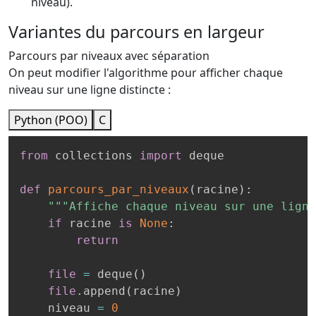
niveau).
Variantes du parcours en largeur
Parcours par niveaux avec séparation
On peut modifier l'algorithme pour afficher chaque
niveau sur une ligne distincte :
Python (POO)
C
from
 collections 
import
 deque

def
parcours_par_niveaux
(
racine
)
:
"""Affiche chaque niveau sur une ligne
if
 racine 
is
None
:
return
file
=
 deque
(
)
file
.
append
(
racine
)
    niveau 
=
0