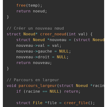
free
(
temp
)
;
return
 noeud
;
}
// Créer un nouveau nœud
struct
Noeud
*
creer_noeud
(
int
 val
)
{
struct
Noeud
*
nouveau 
=
(
struct
Noeud
*
    nouveau
->
val 
=
 val
;
    nouveau
->
gauche 
=
NULL
;
    nouveau
->
droit 
=
NULL
;
return
 nouveau
;
}
// Parcours en largeur
void
parcours_largeur
(
struct
Noeud
*
racine
if
(
racine 
==
NULL
)
return
;
struct
File
*
file 
=
creer_file
(
)
;