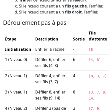
Traiter
ce nœud (afficher sa valeur).
Si le nœud courant a un
fils gauche
, l'enfiler.
Si le nœud courant a un
fils droit
, l'enfiler.
Déroulement pas à pas
File
Étape
Description
Sortie
d'attente
Initialisation
Enfiler la racine
-
[6]
1 (Niveau 0)
Défiler 6, enfiler
6
[4, 8]
ses fils (4, 8)
2 (Niveau 1)
Défiler 4, enfiler
4
[8, 3, 7]
ses fils (3, 7)
3 (Niveau 1)
Défiler 8, enfiler
8
[3, 7, 9,
ses fils (9, 14)
14]
4 (Niveau 2)
Défiler 3 (pas de
3
[7, 9,