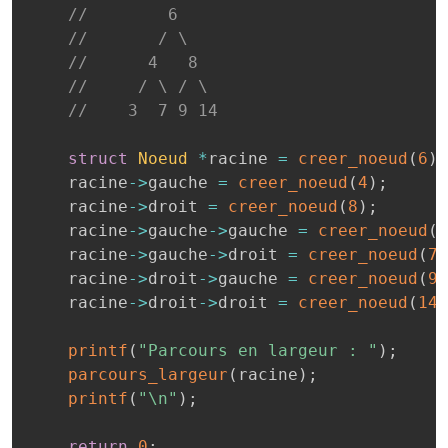
//        6
//       / \

    //      4   8
//     / \ / \

    //    3  7 9 14
struct
Noeud
*
racine 
=
creer_noeud
(
6
)
;
    racine
->
gauche 
=
creer_noeud
(
4
)
;
    racine
->
droit 
=
creer_noeud
(
8
)
;
    racine
->
gauche
->
gauche 
=
creer_noeud
(
3
    racine
->
gauche
->
droit 
=
creer_noeud
(
7
)
    racine
->
droit
->
gauche 
=
creer_noeud
(
9
)
    racine
->
droit
->
droit 
=
creer_noeud
(
14
)
printf
(
"Parcours en largeur : "
)
;
parcours_largeur
(
racine
)
;
printf
(
"\n"
)
;
return
0
;