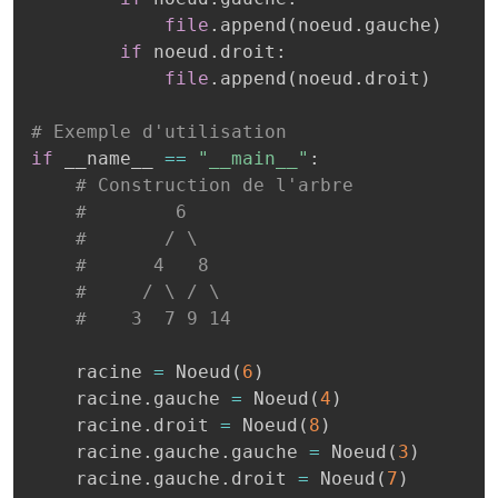
file
.
append
(
noeud
.
gauche
)
if
 noeud
.
droit
:
file
.
append
(
noeud
.
droit
)
# Exemple d'utilisation
if
 __name__ 
==
"__main__"
:
# Construction de l'arbre
#        6
#       / \
#      4   8
#     / \ / \
#    3  7 9 14
    racine 
=
 Noeud
(
6
)
    racine
.
gauche 
=
 Noeud
(
4
)
    racine
.
droit 
=
 Noeud
(
8
)
    racine
.
gauche
.
gauche 
=
 Noeud
(
3
)
    racine
.
gauche
.
droit 
=
 Noeud
(
7
)