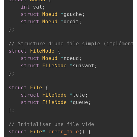
int
 val
;
struct
Noeud
*
gauche
;
struct
Noeud
*
droit
;
}
;
// Structure d'une file simple (implémenta
struct
FileNode
{
struct
Noeud
*
noeud
;
struct
FileNode
*
suivant
;
}
;
struct
File
{
struct
FileNode
*
tete
;
struct
FileNode
*
queue
;
}
;
// Initialiser une file vide
struct
File
*
creer_file
(
)
{