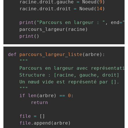
    racine
.
droit
.
gauche 
=
 Noeud
(
9
)
    racine
.
droit
.
droit 
=
 Noeud
(
14
)
print
(
"Parcours en largeur : "
,
 end
=
""
    parcours_largeur
(
racine
)
print
(
)
def
parcours_largeur_liste
(
arbre
)
:
"""

    Parcours en largeur avec représentatio
    Structure : [racine, gauche, droit]

    Un nœud vide est représenté par [].

    """
if
len
(
arbre
)
==
0
:
return
file
=
[
]
file
.
append
(
arbre
)