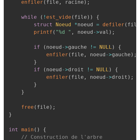
enfiler
(
file
,
 racine
)
;
while
(
!
est_vide
(
file
)
)
{
struct
Noeud
*
noeud 
=
defiler
(
file
printf
(
"%d "
,
 noeud
->
val
)
;
if
(
noeud
->
gauche 
!=
NULL
)
{
enfiler
(
file
,
 noeud
->
gauche
)
;
}
if
(
noeud
->
droit 
!=
NULL
)
{
enfiler
(
file
,
 noeud
->
droit
)
;
}
}
free
(
file
)
;
}
int
main
(
)
{
// Construction de l'arbre