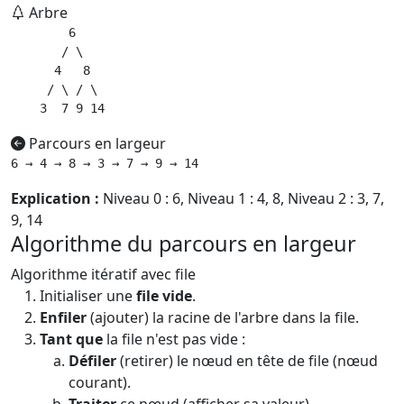
Arbre
        6

       / \

      4   8

     / \ / \

    3  7 9 14
Parcours en largeur
6 → 4 → 8 → 3 → 7 → 9 → 14
Explication :
Niveau 0 : 6, Niveau 1 : 4, 8, Niveau 2 : 3, 7,
9, 14
Algorithme du parcours en largeur
Algorithme itératif avec file
Initialiser une
file vide
.
Enfiler
(ajouter) la racine de l'arbre dans la file.
Tant que
la file n'est pas vide :
Défiler
(retirer) le nœud en tête de file (nœud
courant).