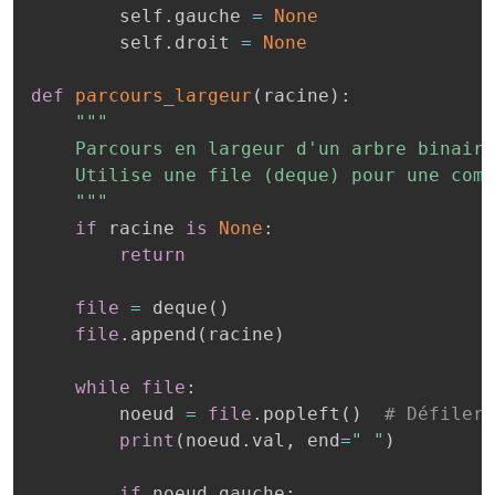
        self
.
gauche 
=
None
        self
.
droit 
=
None
def
parcours_largeur
(
racine
)
:
"""

    Parcours en largeur d'un arbre binaire
    Utilise une file (deque) pour une comp
    """
if
 racine 
is
None
:
return
file
=
 deque
(
)
file
.
append
(
racine
)
while
file
:
        noeud 
=
file
.
popleft
(
)
# Défiler 
print
(
noeud
.
val
,
 end
=
" "
)
if
 noeud
.
gauche
: