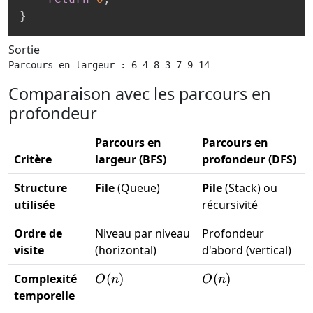
}
Sortie
Parcours en largeur : 6 4 8 3 7 9 14
Comparaison avec les parcours en
profondeur
Parcours en
Parcours en
Critère
largeur (BFS)
profondeur (DFS)
Structure
File
(Queue)
Pile
(Stack) ou
utilisée
récursivité
Ordre de
Niveau par niveau
Profondeur
visite
(horizontal)
d'abord (vertical)
O(n)
O(n)
Complexité
(
)
(
)
O
n
O
n
temporelle