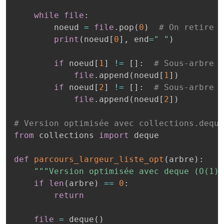
while
file
:
        noeud 
=
file
.
pop
(
0
)
# On retire l
print
(
noeud
[
0
]
,
 end
=
" "
)
if
 noeud
[
1
]
!=
[
]
:
# Sous-arbre g
file
.
append
(
noeud
[
1
]
)
if
 noeud
[
2
]
!=
[
]
:
# Sous-arbre d
file
.
append
(
noeud
[
2
]
)
# Version optimisée avec collections.deque
from
 collections 
import
 deque

def
parcours_largeur_liste_opt
(
arbre
)
:
"""Version optimisée avec deque (O(1) 
if
len
(
arbre
)
==
0
:
return
file
=
 deque
(
)